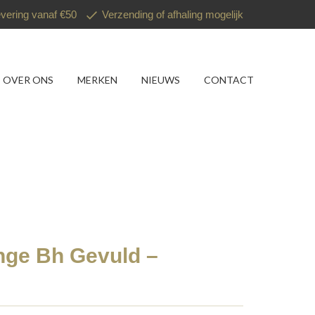
evering vanaf €50
Verzending of afhaling mogelijk
OVER ONS
MERKEN
NIEUWS
CONTACT
nge Bh Gevuld –