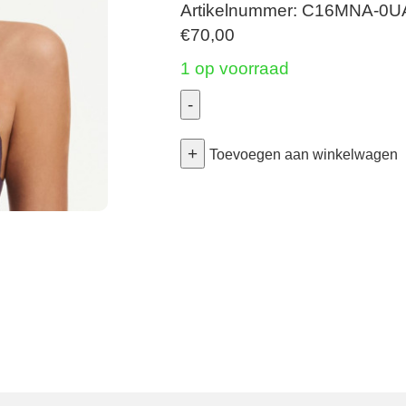
Artikelnummer: C16MNA-0U
€
70,00
1 op voorraad
-
Norah
+
Chic
Toevoegen aan winkelwagen
-
Plunge
Bh
Gevuld
-
Aubergine
75E
aantal