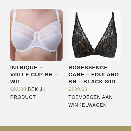
meerdere
variaties.
Deze
optie
kan
gekozen
worden
op
INTRIQUE –
ROSESSENCE
de
VOLLE CUP BH –
CARE – FOULARD
productpagina
WIT
BH – BLACK 80D
€
92,00
BEKIJK
€
120,00
Dit
PRODUCT
TOEVOEGEN AAN
product
WINKELWAGEN
heeft
meerdere
variaties.