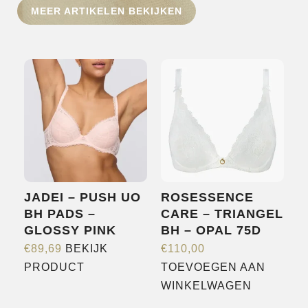
MEER ARTIKELEN BEKIJKEN
HOME
SHOP
OVER ONS
MERKEN
NIEUWS
CONTACT
JADEI – PUSH UO
ROSESSENCE
BH PADS –
CARE – TRIANGEL
GLOSSY PINK
BH – OPAL 75D
€
89,69
BEKIJK
€
110,00
Dit
PRODUCT
TOEVOEGEN AAN
product
WINKELWAGEN
heeft