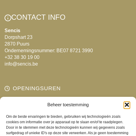
Deze
optie
CONTACT INFO
kan
gekozen
Sencis
Dorpshart 23
worden
2870 Puurs
op
Ondernemingsnummer: BE07 8721 3990
de
+32 38 30 19 00
productpagina
info@sencis.be
OPENINGSUREN
Maandag
Beheer toestemming
Gesloten
Dinsdag
10:00 - 18:00
Om de beste ervaringen te bieden, gebruiken wij technologieën zoals
Woensdag
10:00 - 18:00
cookies om informatie over je apparaat op te slaan en/of te raadplegen.
Door in te stemmen met deze technologieën kunnen wij gegevens zoals
Donderdag
10:00 - 18:00
surfgedrag of unieke ID's op deze site verwerken. Als je geen toestemming