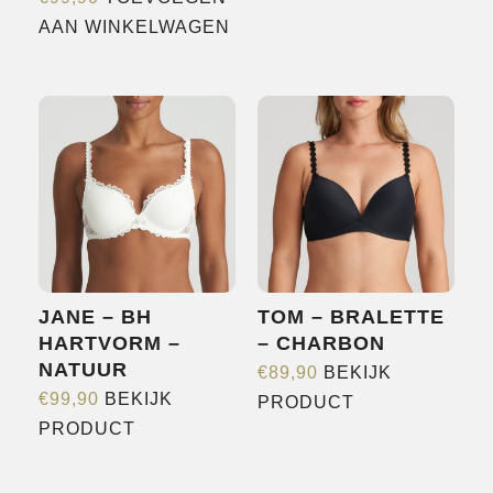
AAN WINKELWAGEN
JANE – BH
TOM – BRALETTE
HARTVORM –
– CHARBON
NATUUR
€
89,90
BEKIJK
Dit
€
99,90
BEKIJK
PRODUCT
Dit
product
PRODUCT
product
heeft
heeft
meerdere