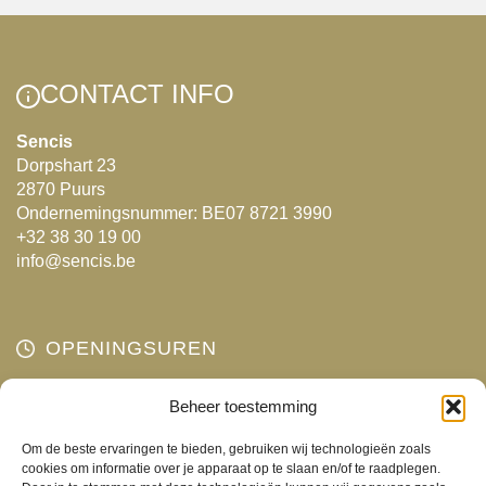
meerdere
variaties.
variaties.
Deze
Deze
optie
CONTACT INFO
optie
kan
kan
gekozen
Sencis
Dorpshart 23
gekozen
worden
2870 Puurs
worden
op
Ondernemingsnummer: BE07 8721 3990
op
de
+32 38 30 19 00
de
productpagina
info@sencis.be
productpagina
OPENINGSUREN
Maandag
Beheer toestemming
Gesloten
Dinsdag
10:00 - 18:00
Om de beste ervaringen te bieden, gebruiken wij technologieën zoals
Woensdag
10:00 - 18:00
cookies om informatie over je apparaat op te slaan en/of te raadplegen.