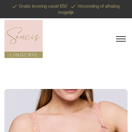
Gratis levering vanaf €50
Verzending of afhaling
mogelijk