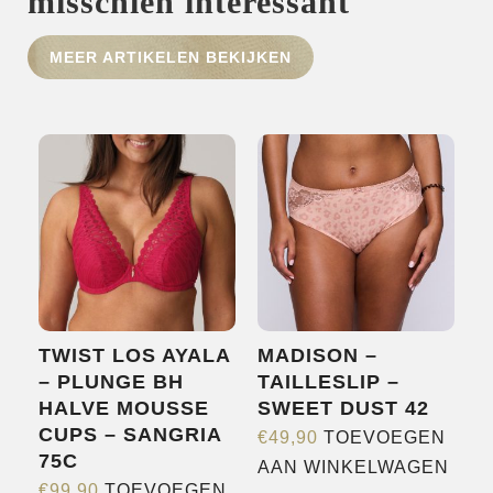
misschien interessant
HOME
MEER ARTIKELEN BEKIJKEN
SHOP
OVER ONS
MERKEN
NIEUWS
CONTACT
TWIST LOS AYALA
MADISON –
– PLUNGE BH
TAILLESLIP –
HALVE MOUSSE
SWEET DUST 42
CUPS – SANGRIA
€
49,90
TOEVOEGEN
75C
AAN WINKELWAGEN
€
99,90
TOEVOEGEN