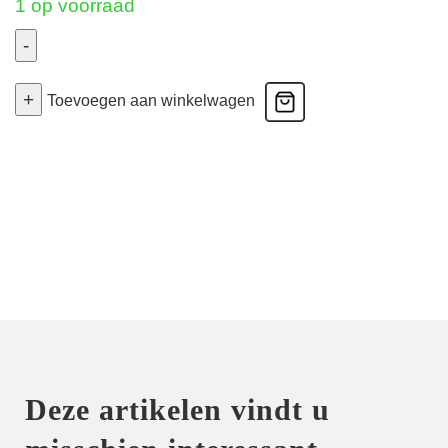
1 op voorraad
-
Madison
+
-
Toevoegen aan winkelwagen
Volle
Cup
Bh
Naadloos
-
Sweet
Dust
80E
aantal
Deze artikelen vindt u