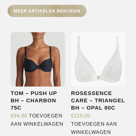
HOME
MEER ARTIKELEN BEKIJKEN
SHOP
OVER ONS
MERKEN
NIEUWS
CONTACT
TOM – PUSH UP
ROSESSENCE
BH – CHARBON
CARE – TRIANGEL
75C
BH – OPAL 80C
€
94,90
TOEVOEGEN
€
110,00
AAN WINKELWAGEN
TOEVOEGEN AAN
WINKELWAGEN