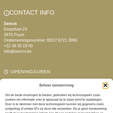
variaties.
variaties.
Deze
Deze
CONTACT INFO
optie
optie
kan
kan
Sencis
Dorpshart 23
gekozen
gekozen
2870 Puurs
worden
worden
Ondernemingsnummer: BE07 8721 3990
op
op
+32 38 30 19 00
de
de
info@sencis.be
productpagina
productpagina
OPENINGSUREN
Maandag
Beheer toestemming
Gesloten
Dinsdag
10:00 - 18:00
Om de beste ervaringen te bieden, gebruiken wij technologieën zoals
Woensdag
10:00 - 18:00
cookies om informatie over je apparaat op te slaan en/of te raadplegen.
Door in te stemmen met deze technologieën kunnen wij gegevens zoals
Donderdag
10:00 - 18:00
surfgedrag of unieke ID's op deze site verwerken. Als je geen toestemming