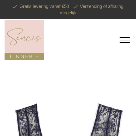
Gratis levering vanaf €50
Verzending of afhaling
mogelijk