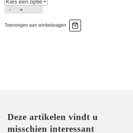
-
+
Lovelace
-
Toevoegen aan winkelwagen
Bralette
-
Evening
Blue
aantal
Deze artikelen vindt u
misschien interessant