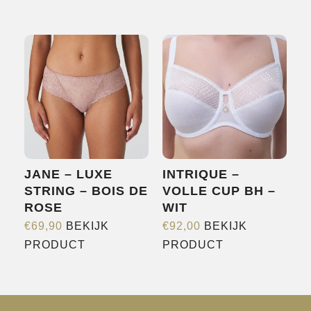
JANE – LUXE
INTRIQUE –
STRING – BOIS DE
VOLLE CUP BH –
ROSE
WIT
€
69,90
BEKIJK
€
92,00
BEKIJK
Dit
Dit
PRODUCT
PRODUCT
product
product
heeft
heeft
meerdere
meerdere