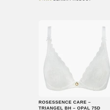
product
heeft
meerder
variaties.
Deze
optie
kan
gekozen
worden
op
de
productp
ROSESSENCE CARE –
TRIANGEL BH – OPAL 75D