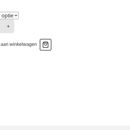
h
+
onette
 aan winkelwagen
hist
al