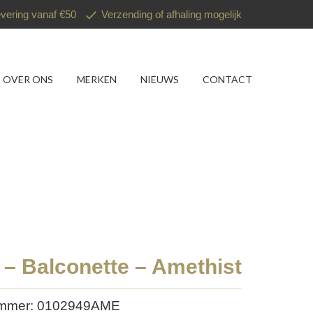
evering vanaf €50
Verzending of afhaling mogelijk
OVER ONS
MERKEN
NIEUWS
CONTACT
 – Balconette – Amethist
ummer: 0102949AME