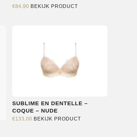
Dit
€
84,90
BEKIJK PRODUCT
product
heeft
e
meerdere
variaties.
Deze
optie
kan
gekozen
worden
op
de
agina
SUBLIME EN DENTELLE –
productpagina
COQUE – NUDE
Dit
€
133,00
BEKIJK PRODUCT
product
heeft