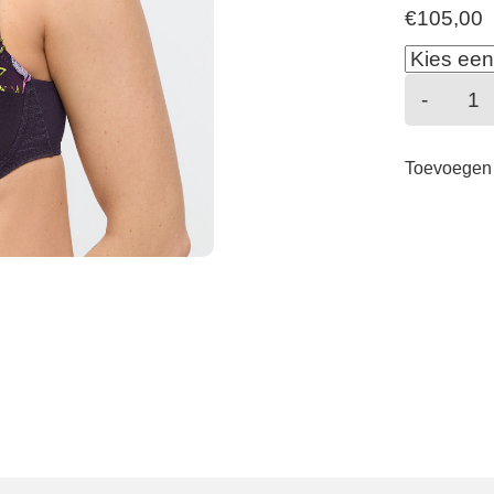
€
105,00
Lois
-
-
Balc
Toevoegen
-
Amet
aant