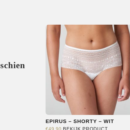
sschien
EPIRUS – SHORTY – WIT
Dit
€
49,90
BEKIJK PRODUCT