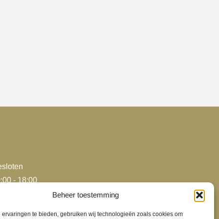
meerdere
variaties.
Deze
optie
kan
gekozen
worden
op
de
productpagina
sloten
:00 - 18:00
:00 - 18:00
Beheer toestemming
:00 - 18:00
ervaringen te bieden, gebruiken wij technologieën zoals cookies om