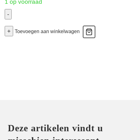
1 op voorraad
-
Electric
+
Waves
Toevoegen aan winkelwagen
-
Volle
Bh
gevuld
-
Zwart
90C
aantal
Deze artikelen vindt u