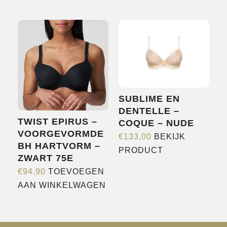
product
product
heeft
heeft
meerdere
meerdere
variaties.
variaties.
Deze
Deze
optie
optie
kan
kan
gekozen
gekozen
SUBLIME EN
worden
worden
DENTELLE –
TWIST EPIRUS –
COQUE – NUDE
op
op
VOORGEVORMDE
de
de
€
133,00
BEKIJK
BH HARTVORM –
Dit
productpagina
productpagina
PRODUCT
ZWART 75E
product
€
94,90
TOEVOEGEN
heeft
AAN WINKELWAGEN
meerdere
variaties.
Deze