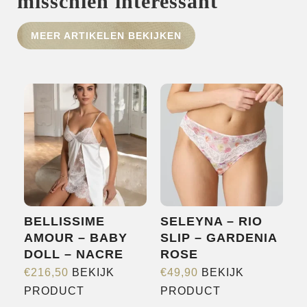
misschien interessant
HOME
MEER ARTIKELEN BEKIJKEN
SHOP
OVER ONS
MERKEN
NIEUWS
CONTACT
BELLISSIME
SELEYNA – RIO
AMOUR – BABY
SLIP – GARDENIA
DOLL – NACRE
ROSE
€
216,50
BEKIJK
€
49,90
BEKIJK
Dit
Dit
PRODUCT
PRODUCT