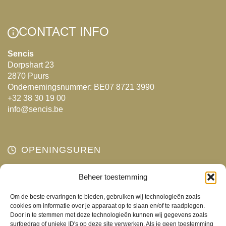
optie
kan
CONTACT INFO
gekozen
worden
Sencis
op
Dorpshart 23
de
2870 Puurs
productpagina
Ondernemingsnummer: BE07 8721 3990
+32 38 30 19 00
info@sencis.be
OPENINGSUREN
Maandag
Beheer toestemming
Gesloten
Dinsdag
10:00 - 18:00
Om de beste ervaringen te bieden, gebruiken wij technologieën zoals
Woensdag
10:00 - 18:00
cookies om informatie over je apparaat op te slaan en/of te raadplegen.
Door in te stemmen met deze technologieën kunnen wij gegevens zoals
Donderdag
10:00 - 18:00
surfgedrag of unieke ID's op deze site verwerken. Als je geen toestemming