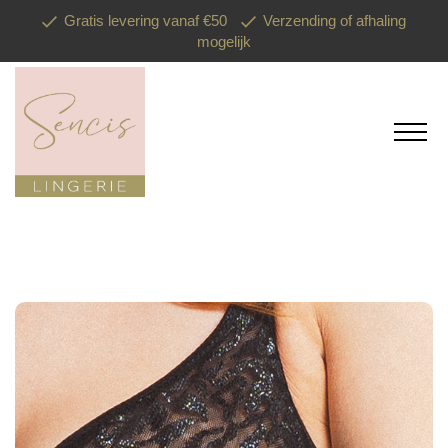
Gratis levering vanaf €50
Verzending of afhaling
mogelijk