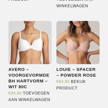
product
WINKELWAGEN
heeft
meerdere
variaties.
Deze
optie
kan
gekozen
worden
op
AVERO –
LOUIE – SPACER
de
VOORGEVORMDE
– POWDER ROSE
productpagina
BH HARTVORM –
€
84,90
BEKIJK
WIT 80C
Dit
PRODUCT
€
94,90
TOEVOEGEN
product
AAN WINKELWAGEN
heeft
meerdere