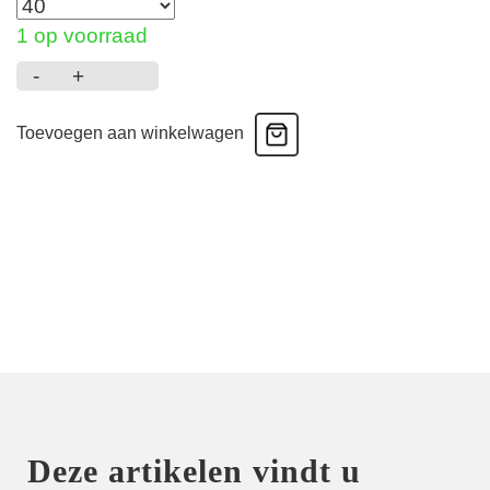
1 op voorraad
-
+
East
End
Toevoegen aan winkelwagen
-
Shorty
-
Powder
Rose
aantal
Deze artikelen vindt u