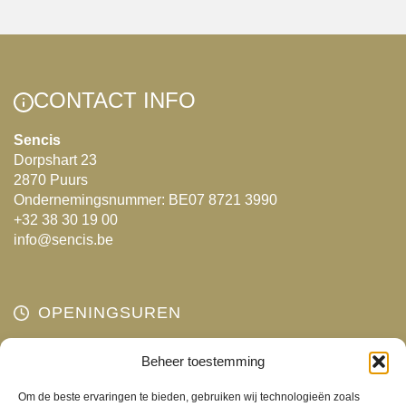
variaties.
Deze
optie
kan
CONTACT INFO
gekozen
Sencis
worden
Dorpshart 23
op
2870 Puurs
de
Ondernemingsnummer: BE07 8721 3990
productpagina
+32 38 30 19 00
info@sencis.be
OPENINGSUREN
Maandag
Beheer toestemming
Gesloten
Dinsdag
10:00 - 18:00
Om de beste ervaringen te bieden, gebruiken wij technologieën zoals