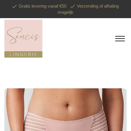
Gratis levering vanaf €50
Verzending of afhaling
mogelijk