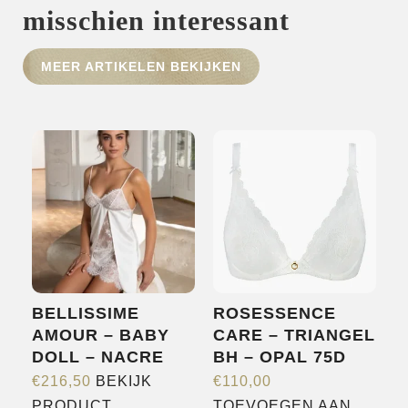
misschien interessant
HOME
MEER ARTIKELEN BEKIJKEN
SHOP
OVER ONS
MERKEN
NIEUWS
CONTACT
BELLISSIME
ROSESSENCE
AMOUR – BABY
CARE – TRIANGEL
DOLL – NACRE
BH – OPAL 75D
€
216,50
BEKIJK
€
110,00
Dit
PRODUCT
TOEVOEGEN AAN