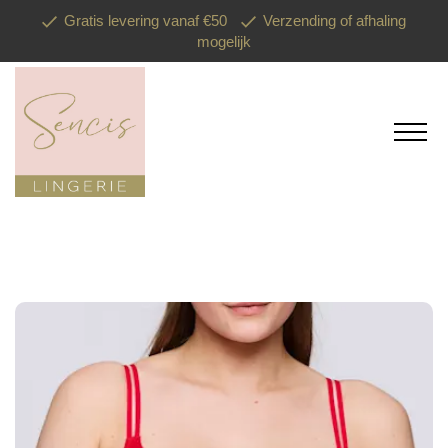
Gratis levering vanaf €50
Verzending of afhaling
mogelijk