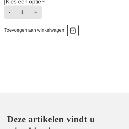
East
-
+
End
-
Toevoegen aan winkelwagen
Bh
Hartvorm
-
true
red
aantal
Deze artikelen vindt u