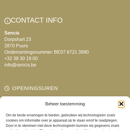
Deze
optie
kan
CONTACT INFO
gekozen
worden
Sencis
Dorpshart 23
op
2870 Puurs
de
Ondernemingsnummer: BE07 8721 3990
productpagina
+32 38 30 19 00
info@sencis.be
OPENINGSUREN
Maandag
Beheer toestemming
Gesloten
Dinsdag
10:00 - 18:00
Om de beste ervaringen te bieden, gebruiken wij technologieën zoals
Woensdag
10:00 - 18:00
cookies om informatie over je apparaat op te slaan en/of te raadplegen.
Door in te stemmen met deze technologieën kunnen wij gegevens zoals
Donderdag
10:00 - 18:00