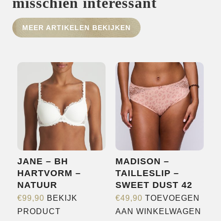
misschien interessant
HOME
MEER ARTIKELEN BEKIJKEN
SHOP
OVER ONS
MERKEN
NIEUWS
CONTACT
JANE – BH
MADISON –
HARTVORM –
TAILLESLIP –
NATUUR
SWEET DUST 42
€
99,90
BEKIJK
€
49,90
TOEVOEGEN
Dit
PRODUCT
AAN WINKELWAGEN