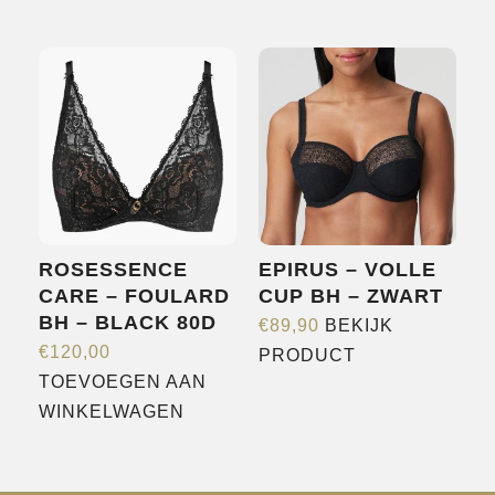
product
heeft
meerdere
variaties.
Deze
optie
kan
gekozen
worden
ROSESSENCE
EPIRUS – VOLLE
op
CARE – FOULARD
CUP BH – ZWART
de
BH – BLACK 80D
€
89,90
BEKIJK
productpagina
Dit
€
120,00
PRODUCT
product
TOEVOEGEN AAN
heeft
WINKELWAGEN
meerdere
variaties.