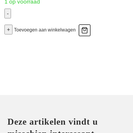
1 op voorraad
-
Deauville
+
-
Toevoegen aan winkelwagen
Volle
Cup
Bh
-
Natuur
90H
aantal
Deze artikelen vindt u