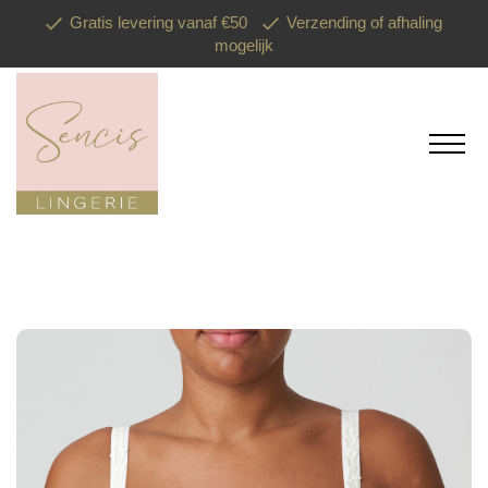
Gratis levering vanaf €50
Verzending of afhaling
mogelijk