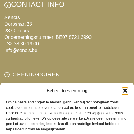
Deze
optie
CONTACT INFO
optie
kan
kan
gekozen
Sencis
Dorpshart 23
gekozen
worden
2870 Puurs
worden
op
Ondernemingsnummer: BE07 8721 3990
op
de
+32 38 30 19 00
de
productpagina
info@sencis.be
productpagina
OPENINGSUREN
Maandag
Beheer toestemming
Gesloten
Dinsdag
10:00 - 18:00
Om de beste ervaringen te bieden, gebruiken wij technologieën zoals
Woensdag
10:00 - 18:00
cookies om informatie over je apparaat op te slaan en/of te raadplegen.
Door in te stemmen met deze technologieën kunnen wij gegevens zoals
Donderdag
10:00 - 18:00
surfgedrag of unieke ID's op deze site verwerken. Als je geen toestemming
Vrijdag
10:00 - 18:00
geeft of uw toestemming intrekt, kan dit een nadelige invloed hebben op
bepaalde functies en mogelijkheden.
Zaterdag
10:00 - 17:00