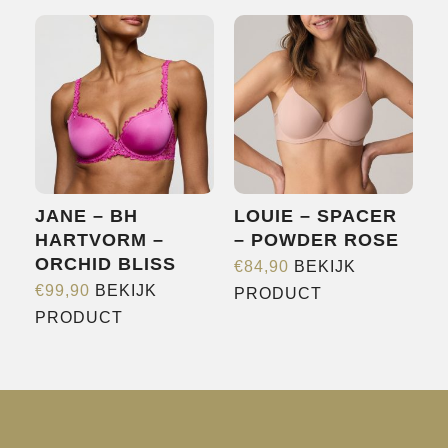
heeft
meerdere
meerdere
variaties.
variaties.
Deze
Deze
optie
optie
kan
kan
gekozen
gekozen
worden
worden
op
JANE – BH
LOUIE – SPACER
op
de
HARTVORM –
– POWDER ROSE
de
productpagina
ORCHID BLISS
€
84,90
BEKIJK
productpagina
Dit
€
99,90
BEKIJK
PRODUCT
Dit
product
PRODUCT
product
heeft
heeft
meerdere
meerdere
variaties.
variaties.
Deze