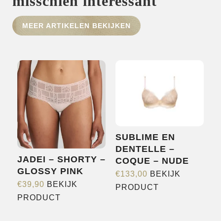
misschien interessant
HOME
SHOP
MEER ARTIKELEN BEKIJKEN
OVER ONS
MERKEN
NIEUWS
CONTACT
SUBLIME EN
DENTELLE –
JADEI – SHORTY –
COQUE – NUDE
GLOSSY PINK
€
133,00
BEKIJK
€
39,90
BEKIJK
Dit
PRODUCT
Dit
PRODUCT
product
product
heeft