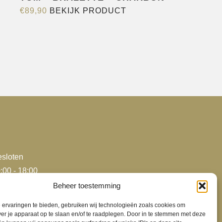
Dit
€
89,90
BEKIJK PRODUCT
product
re
heeft
s.
meerdere
variaties.
Deze
optie
n
kan
gekozen
worden
op
pagina
de
sloten
productpagina
:00 - 18:00
:00 - 18:00
Beheer toestemming
:00 - 18:00
ervaringen te bieden, gebruiken wij technologieën zoals cookies om
:00 - 18:00
ver je apparaat op te slaan en/of te raadplegen. Door in te stemmen met deze