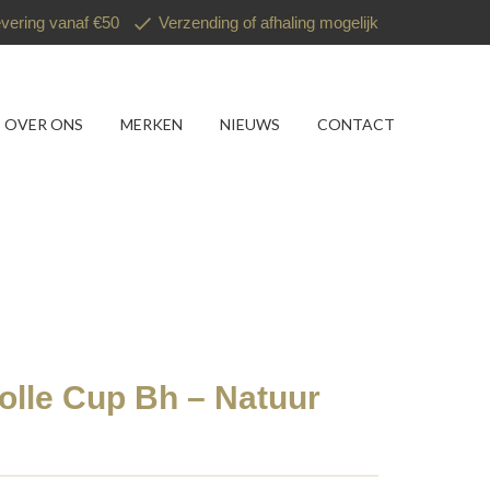
evering vanaf €50
Verzending of afhaling mogelijk
OVER ONS
MERKEN
NIEUWS
CONTACT
Volle Cup Bh – Natuur