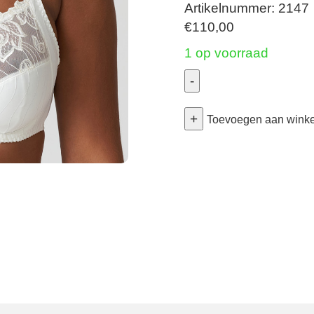
Artikelnummer: 2147
€
110,00
1 op voorraad
-
Deauville
+
-
Toevoegen aan wink
Volle
Cup
Bh
-
Natuur
85G
aantal