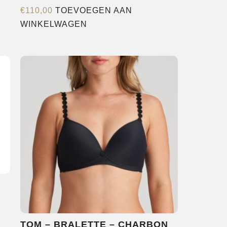
€
110,00
TOEVOEGEN AAN
WINKELWAGEN
e
agina
TOM – BRALETTE – CHARBON