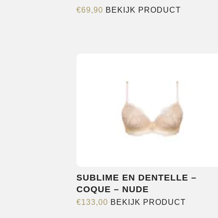
Dit
€
69,90
BEKIJK PRODUCT
product
heeft
meerder
variaties.
Deze
optie
kan
gekozen
worden
op
de
productp
SUBLIME EN DENTELLE –
COQUE – NUDE
Dit
€
133,00
BEKIJK PRODUCT
product