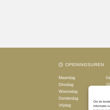
heeft
meerde
variatie
Deze
optie
kan
gekoze
worden
op
de
OPENINGSUREN
product
Maandag
Ge
Dinsdag
10
Woensdag
10
Donderdag
10
Om de beste 
Vrijdag
10
informatie o