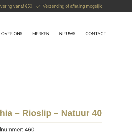
evering vanaf €50
Verzending of afhaling mogelijk
OVER ONS
MERKEN
NIEUWS
CONTACT
hia – Rioslip – Natuur 40
elnummer: 460