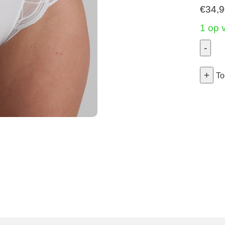
€
34,
1 op 
-
Cathi
+
-
To
Riosl
-
Natu
40
aanta