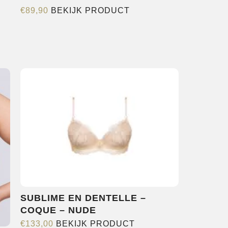
Dit
€
89,90
BEKIJK PRODUCT
product
heeft
meerdere
variaties.
Deze
optie
kan
gekozen
worden
op
de
productpagina
SUBLIME EN DENTELLE –
COQUE – NUDE
Dit
€
133,00
BEKIJK PRODUCT