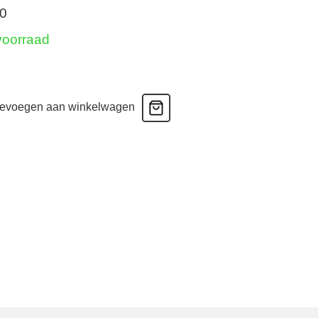
90
voorraad
a
evoegen aan winkelwagen
ip
ur
l