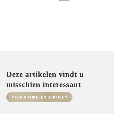
Slip
seduction
-
Nacre
aantal
Deze artikelen vindt u
misschien interessant
MEER ARTIKELEN BEKIJKEN
HOME