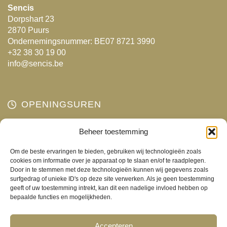
kan
kan
Sencis
Dorpshart 23
gekozen
gekozen
2870 Puurs
worden
worden
Ondernemingsnummer: BE07 8721 3990
op
op
+32 38 30 19 00
de
de
info@sencis.be
productpagina
productpagina
OPENINGSUREN
Beheer toestemming
Maandag
Gesloten
Dinsdag
10:00 - 18:00
Om de beste ervaringen te bieden, gebruiken wij technologieën zoals
Woensdag
10:00 - 18:00
cookies om informatie over je apparaat op te slaan en/of te raadplegen.
Door in te stemmen met deze technologieën kunnen wij gegevens zoals
Donderdag
10:00 - 18:00
surfgedrag of unieke ID's op deze site verwerken. Als je geen toestemming
Vrijdag
10:00 - 18:00
geeft of uw toestemming intrekt, kan dit een nadelige invloed hebben op
bepaalde functies en mogelijkheden.
Zaterdag
10:00 - 17:00
Zondag
Gesloten
Accepteren