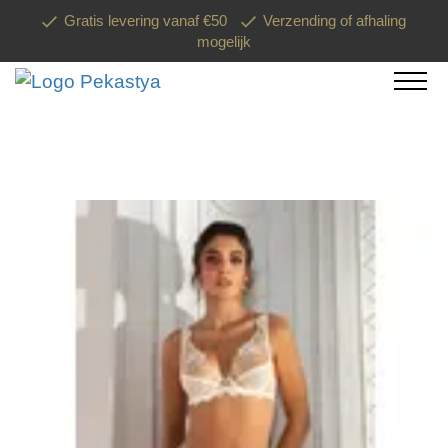
Gratis levering vanaf €50
Verzending of afhaling
mogelijk