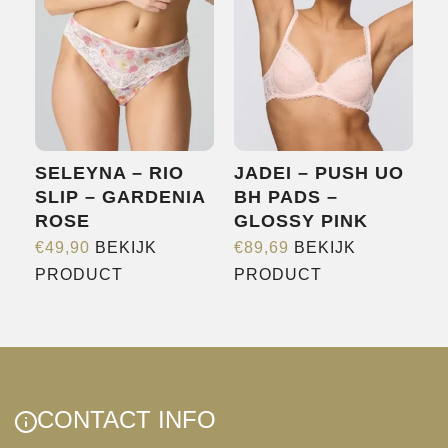
optie
kan
gekozen
worden
op
de
SELEYNA – RIO
JADEI – PUSH UO
productpagina
SLIP – GARDENIA
BH PADS –
ROSE
GLOSSY PINK
€
49,90
BEKIJK
€
89,69
BEKIJK
Dit
Dit
PRODUCT
PRODUCT
product
product
heeft
heeft
meerdere
meerdere
variaties.
variaties.
Deze
Deze
CONTACT INFO
optie
optie