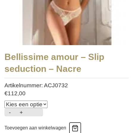
Bellissime amour – Slip
seduction – Nacre
Artikelnummer: ACJ0732
€
112,00
-
+
Bellissime
amour
Toevoegen aan winkelwagen
-