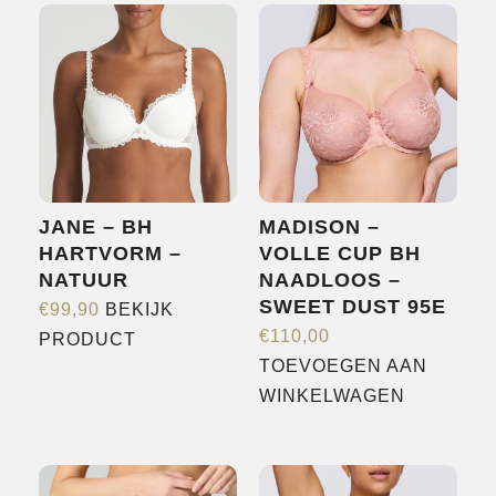
SHOP
OVER ONS
MERKEN
NIEUWS
CONTACT
JANE – BH
MADISON –
HARTVORM –
VOLLE CUP BH
NATUUR
NAADLOOS –
SWEET DUST 95E
€
99,90
BEKIJK
Dit
€
110,00
PRODUCT
product
TOEVOEGEN AAN
heeft
WINKELWAGEN
meerdere
variaties.
Deze