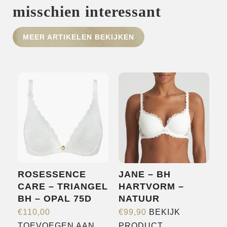
misschien interessant
HOME
MEER ARTIKELEN BEKIJKEN
SHOP
OVER ONS
MERKEN
NIEUWS
CONTACT
ROSESSENCE
JANE – BH
CARE – TRIANGEL
HARTVORM –
BH – OPAL 75D
NATUUR
€
110,00
€
99,90
BEKIJK
Dit
TOEVOEGEN AAN
PRODUCT