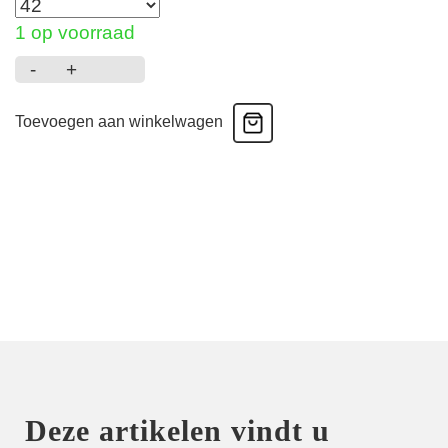
1 op voorraad
-
+
Avero
-
Toevoegen aan winkelwagen
Taille
slip
-
Sweet
Chocolate
aantal
Deze artikelen vindt u