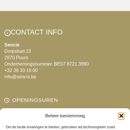
meerdere
variaties.
Deze
optie
CONTACT INFO
kan
gekozen
Sencis
Dorpshart 23
worden
2870 Puurs
op
Ondernemingsnummer: BE07 8721 3990
de
+32 38 30 19 00
productpagina
info@sencis.be
OPENINGSUREN
Maandag
Beheer toestemming
Gesloten
Dinsdag
10:00 - 18:00
Om de beste ervaringen te bieden, gebruiken wij technologieën zoals