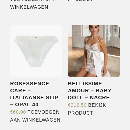
product
WINKELWAGEN
heeft
meerdere
variaties.
Deze
optie
kan
gekozen
worden
op
ROSESSENCE
BELLISSIME
de
CARE –
AMOUR – BABY
productpagina
ITALIAANSE SLIP
DOLL – NACRE
– OPAL 40
€
216,50
BEKIJK
Dit
€
60,00
TOEVOEGEN
PRODUCT
product
AAN WINKELWAGEN
heeft