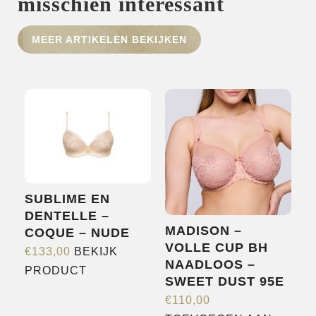
misschien interessant
HOME
MEER ARTIKELEN BEKIJKEN
SHOP
OVER ONS
MERKEN
NIEUWS
CONTACT
SUBLIME EN
DENTELLE –
MADISON –
COQUE – NUDE
VOLLE CUP BH
€
133,00
BEKIJK
NAADLOOS –
Dit
PRODUCT
SWEET DUST 95E
product
€
110,00
heeft