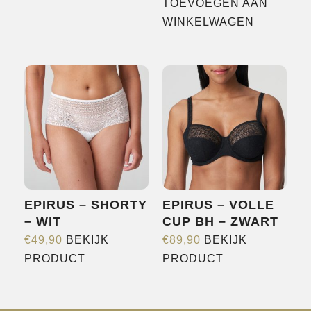
TOEVOEGEN AAN
meerdere
WINKELWAGEN
variaties.
Deze
optie
kan
gekozen
worden
op
de
productpagina
EPIRUS – SHORTY
EPIRUS – VOLLE
– WIT
CUP BH – ZWART
€
49,90
BEKIJK
€
89,90
BEKIJK
Dit
Dit
PRODUCT
PRODUCT
product
product
heeft
heeft