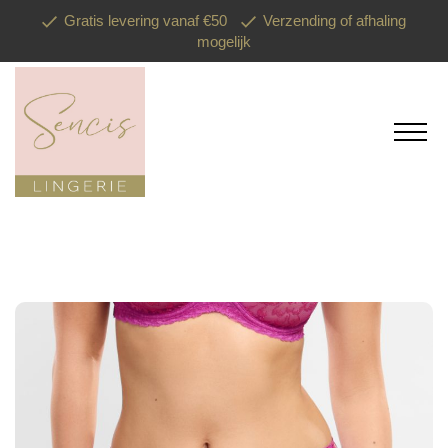
Gratis levering vanaf €50
Verzending of afhaling
mogelijk