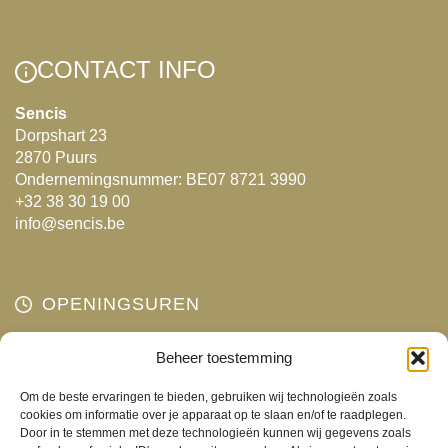
meerdere
meerdere
variaties.
variaties.
Deze
Deze
CONTACT INFO
optie
optie
kan
kan
Sencis
Dorpshart 23
gekozen
gekozen
2870 Puurs
worden
worden
Ondernemingsnummer: BE07 8721 3990
op
op
+32 38 30 19 00
de
de
info@sencis.be
productpagina
productpagina
OPENINGSUREN
Maandag
Beheer toestemming
Gesloten
Dinsdag
10:00 - 18:00
Om de beste ervaringen te bieden, gebruiken wij technologieën zoals
Woensdag
10:00 - 18:00
cookies om informatie over je apparaat op te slaan en/of te raadplegen.
Door in te stemmen met deze technologieën kunnen wij gegevens zoals
Donderdag
10:00 - 18:00