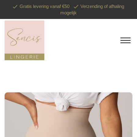
Gratis levering vanaf €50
Verzending of afhaling
mogelijk