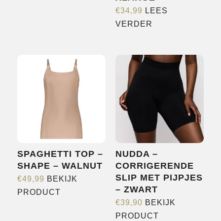
product
€
34,99
LEES
heeft
VERDER
meerdere
variaties.
Deze
optie
kan
gekozen
worden
op
de
productpagina
SPAGHETTI TOP –
NUDDA –
SHAPE – WALNUT
CORRIGERENDE
SLIP MET PIJPJES
€
49,99
BEKIJK
– ZWART
Dit
PRODUCT
€
39,90
BEKIJK
product
Dit
PRODUCT
heeft