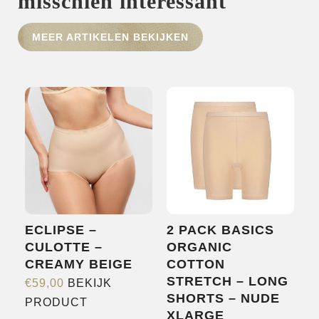
misschien interessant
MEER ARTIKELEN BEKIJKEN
HOME
SHOP
OVER ONS
MERKEN
NIEUWS
CONTACT
ECLIPSE –
2 PACK BASICS
CULOTTE –
ORGANIC
CREAMY BEIGE
COTTON
STRETCH – LONG
€
59,00
BEKIJK
SHORTS – NUDE
Dit
PRODUCT
XLARGE