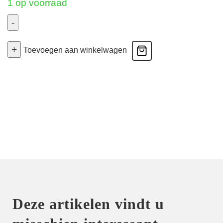
1 op voorraad
-
Perle
+
-
Toevoegen aan winkelwagen
Corrigerende
Slip
Met
Pijpjes
-
Caff?
Latte
42
aantal
Deze artikelen vindt u