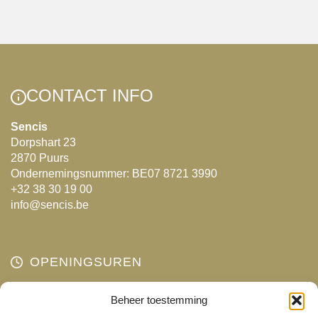
product
meerdere
heeft
variaties.
meerdere
Deze
variaties.
optie
Deze
kan
CONTACT INFO
optie
gekozen
kan
Sencis
worden
Dorpshart 23
gekozen
op
2870 Puurs
worden
de
Ondernemingsnummer: BE07 8721 3990
op
productpagina
+32 38 30 19 00
de
info@sencis.be
productpagina
OPENINGSUREN
Maandag
Beheer toestemming
Gesloten