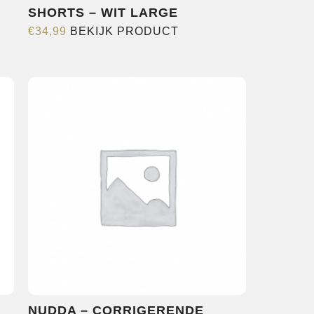
SHORTS – WIT LARGE
Dit
€
34,99
BEKIJK PRODUCT
product
heeft
meerdere
variaties.
Deze
optie
kan
gekozen
worden
op
de
productpagina
NUDDA – CORRIGERENDE