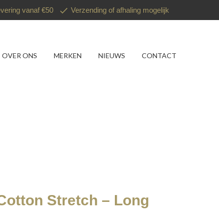
evering vanaf €50
Verzending of afhaling mogelijk
OVER ONS
MERKEN
NIEUWS
CONTACT
Cotton Stretch – Long