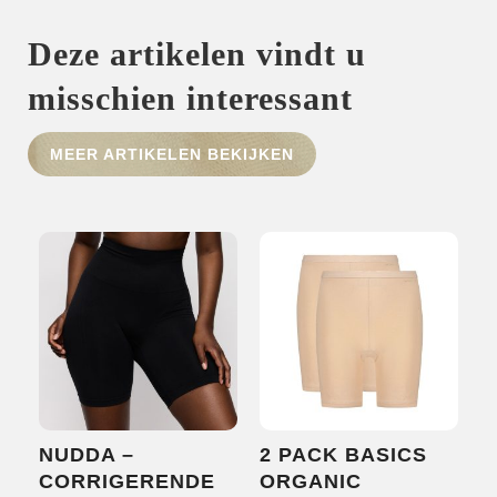
Deze artikelen vindt u
misschien interessant
HOME
SHOP
MEER ARTIKELEN BEKIJKEN
OVER ONS
MERKEN
NIEUWS
CONTACT
NUDDA –
2 PACK BASICS
CORRIGERENDE
ORGANIC