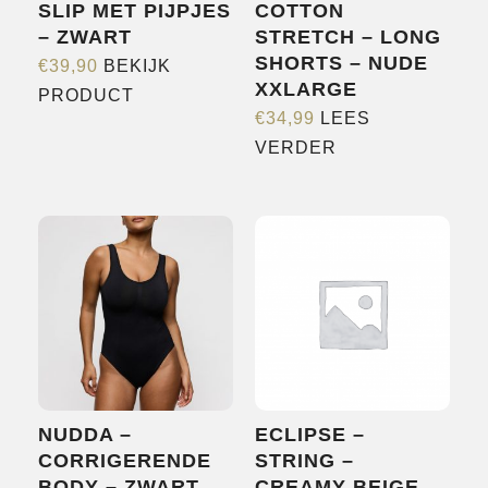
SLIP MET PIJPJES
COTTON
– ZWART
STRETCH – LONG
SHORTS – NUDE
€
39,90
BEKIJK
XXLARGE
Dit
PRODUCT
€
34,99
LEES
product
VERDER
heeft
meerdere
variaties.
Deze
optie
kan
gekozen
worden
op
de
NUDDA –
ECLIPSE –
productpagina
CORRIGERENDE
STRING –
BODY – ZWART
CREAMY BEIGE