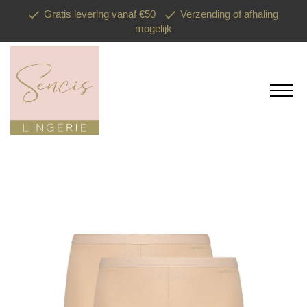
Gratis levering vanaf €50
Verzending of afhaling
mogelijk