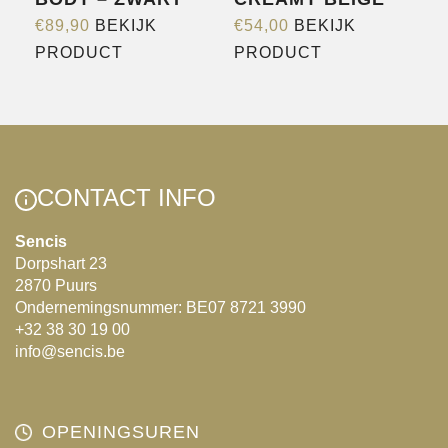
€
89,90
BEKIJK
€
54,00
BEKIJK
Dit
Dit
PRODUCT
PRODUCT
product
product
heeft
heeft
meerdere
meerdere
variaties.
variaties.
Deze
Deze
CONTACT INFO
optie
optie
kan
kan
Sencis
Dorpshart 23
gekozen
gekozen
2870 Puurs
worden
worden
Ondernemingsnummer: BE07 8721 3990
op
op
+32 38 30 19 00
de
de
info@sencis.be
productpagina
productpagina
OPENINGSUREN