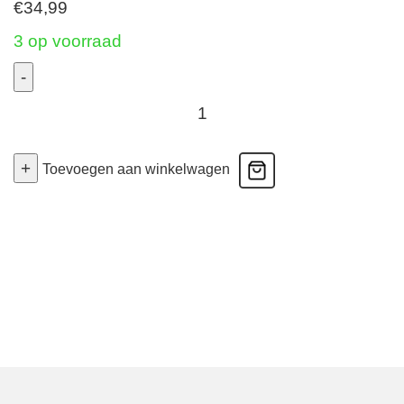
€
34,99
3 op voorraad
-
2
Pack
Basics
+
Toevoegen aan winkelwagen
Organic
Cotton
Stretch
-
Long
Shorts
-
Nude
Large
aantal