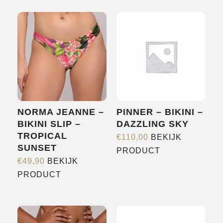
SHOP
OVER ONS
MERKEN
NIEUWS
CONTACT
NORMA JEANNE –
PINNER – BIKINI –
BIKINI SLIP –
DAZZLING SKY
TROPICAL
€
110,00
BEKIJK
SUNSET
Dit
PRODUCT
€
49,90
BEKIJK
product
Dit
PRODUCT
heeft
product
meerdere
heeft
variaties.
meerdere
Deze