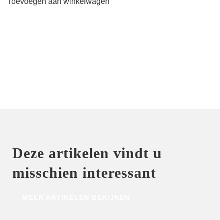
Toevoegen aan winkelwagen
cup
Bikini
-
Kaki
Chic
aantal
Deze artikelen vindt u
misschien interessant
MEER ARTIKELEN BEKIJKEN
HOME