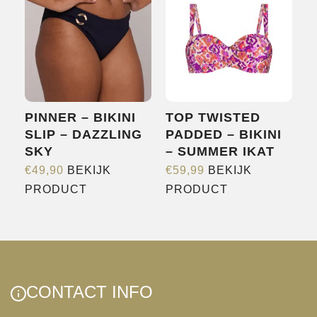
variaties.
optie
Deze
kan
optie
gekozen
kan
worden
gekozen
op
worden
de
PINNER – BIKINI
TOP TWISTED
op
productpagina
SLIP – DAZZLING
PADDED – BIKINI
de
SKY
– SUMMER IKAT
productpagina
€
49,90
BEKIJK
€
59,99
BEKIJK
Dit
Dit
PRODUCT
PRODUCT
product
product
heeft
heeft
meerdere
meerdere
variaties.
variaties.
Deze
Deze
CONTACT INFO
optie
optie