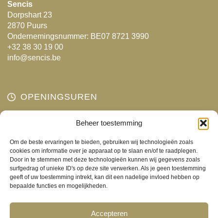
kan
kan
Sencis
Dorpshart 23
gekozen
gekozen
2870 Puurs
worden
worden
Ondernemingsnummer: BE07 8721 3990
op
op
+32 38 30 19 00
de
de
info@sencis.be
productpagina
productpagina
OPENINGSUREN
Beheer toestemming
Maandag
Gesloten
Dinsdag
10:00 - 18:00
Om de beste ervaringen te bieden, gebruiken wij technologieën zoals
Woensdag
10:00 - 18:00
cookies om informatie over je apparaat op te slaan en/of te raadplegen.
Door in te stemmen met deze technologieën kunnen wij gegevens zoals
Donderdag
10:00 - 18:00
surfgedrag of unieke ID's op deze site verwerken. Als je geen toestemming
Vrijdag
10:00 - 18:00
geeft of uw toestemming intrekt, kan dit een nadelige invloed hebben op
bepaalde functies en mogelijkheden.
Zaterdag
10:00 - 17:00
Zondag
Gesloten
Accepteren