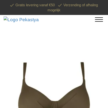
Gratis levering vanaf €50
Verzending of afhaling
mogelijk