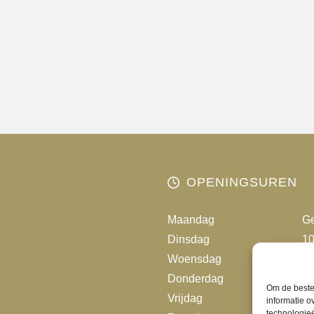
heeft
meerder
variaties.
Deze
optie
kan
gekozen
worden
op
de
OPENINGSUREN
productp
Maandag
Ge
Dinsdag
10
Woensdag
10
Donderdag
10
Om de beste 
Vrijdag
10
informatie o
technologieë