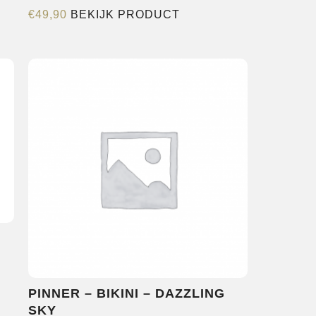
Dit
€
49,90
BEKIJK PRODUCT
product
heeft
re
meerdere
s.
variaties.
Deze
optie
kan
n
gekozen
worden
op
de
pagina
productpagina
PINNER – BIKINI – DAZZLING
SKY