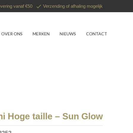
evering vanaf €50
Verzending of afhaling mogelijk
OVER ONS
MERKEN
NIEUWS
CONTACT
ni Hoge taille – Sun Glow
12252