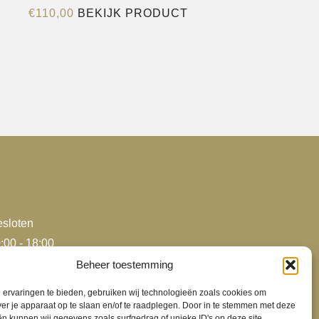
Dit
€
110,00
BEKIJK PRODUCT
product
e
heeft
meerdere
variaties.
Deze
optie
kan
gekozen
worden
op
agina
de
sloten
productpagina
:00 - 18:00
:00 - 18:00
Beheer toestemming
:00 - 18:00
ervaringen te bieden, gebruiken wij technologieën zoals cookies om
:00 - 18:00
ver je apparaat op te slaan en/of te raadplegen. Door in te stemmen met deze
n kunnen wij gegevens zoals surfgedrag of unieke ID's op deze site