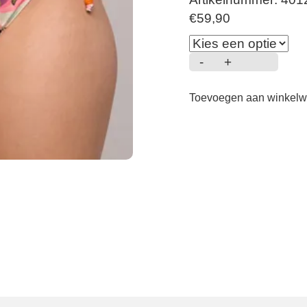
€
59,90
-
+
Ubud
-
Toevoegen aan winkel
Bikini
Hoge
taille
-
Sun
Glow
aantal