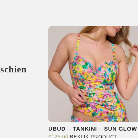
sschien
UBUD – TANKINI – SUN GLOW
Dit
€
125,00
BEKIJK PRODUCT