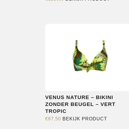
product
heeft
meerde
variatie
Deze
optie
kan
gekoze
worden
op
de
product
VENUS NATURE – BIKINI
ZONDER BEUGEL – VERT
TROPIC
Dit
€
87,50
BEKIJK PRODUCT
product