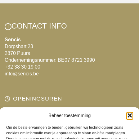
meerdere
meerdere
variaties.
variaties.
Deze
Deze
CONTACT INFO
optie
optie
kan
kan
Sencis
Dorpshart 23
gekozen
gekozen
2870 Puurs
worden
worden
Ondernemingsnummer: BE07 8721 3990
op
op
+32 38 30 19 00
de
de
info@sencis.be
productpagina
productpagina
OPENINGSUREN
Maandag
Beheer toestemming
Gesloten
Dinsdag
10:00 - 18:00
Om de beste ervaringen te bieden, gebruiken wij technologieën zoals
Woensdag
10:00 - 18:00
cookies om informatie over je apparaat op te slaan en/of te raadplegen.
Door in te stemmen met deze technologieën kunnen wij gegevens zoals