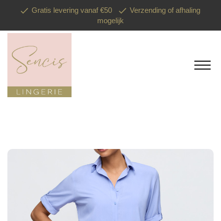
Gratis levering vanaf €50
Verzending of afhaling
mogelijk