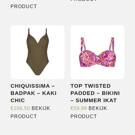
Dit
product
PRODUCT
product
heeft
heeft
meerdere
meerdere
variaties.
variaties.
Deze
Deze
optie
optie
kan
kan
gekozen
gekozen
worden
worden
op
CHIQUISSIMA –
TOP TWISTED
op
de
BADPAK – KAKI
PADDED – BIKINI
de
productpagina
CHIC
– SUMMER IKAT
productpagina
€
108,50
BEKIJK
€
59,99
BEKIJK
Dit
Dit
PRODUCT
PRODUCT
product
product
heeft
heeft