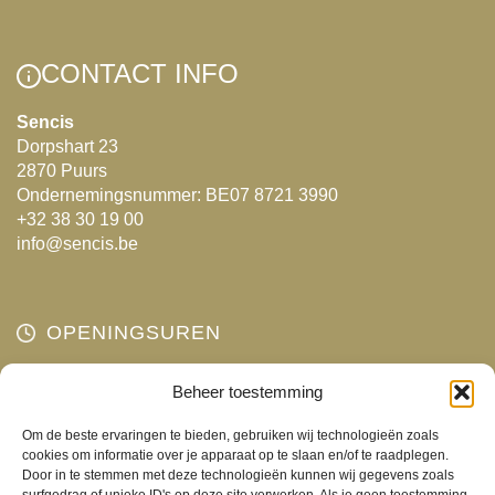
meerdere
variaties.
variaties.
Deze
Deze
optie
CONTACT INFO
optie
kan
kan
gekozen
Sencis
Dorpshart 23
gekozen
worden
2870 Puurs
worden
op
Ondernemingsnummer: BE07 8721 3990
op
de
+32 38 30 19 00
de
productpagina
info@sencis.be
productpagina
OPENINGSUREN
Maandag
Beheer toestemming
Gesloten
Dinsdag
10:00 - 18:00
Om de beste ervaringen te bieden, gebruiken wij technologieën zoals
Woensdag
10:00 - 18:00
cookies om informatie over je apparaat op te slaan en/of te raadplegen.
Door in te stemmen met deze technologieën kunnen wij gegevens zoals
Donderdag
10:00 - 18:00