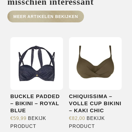
misschien interessant
HOME
MEER ARTIKELEN BEKIJKEN
SHOP
OVER ONS
MERKEN
NIEUWS
CONTACT
BUCKLE PADDED
CHIQUISSIMA –
– BIKINI – ROYAL
VOLLE CUP BIKINI
BLUE
– KAKI CHIC
€
59,99
BEKIJK
€
82,00
BEKIJK
Dit
Dit
PRODUCT
PRODUCT