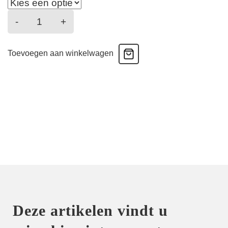
Sauvage
-
+
-
Strapless
Toevoegen aan winkelwagen
Bikini
-
Dolce
aantal
Deze artikelen vindt u