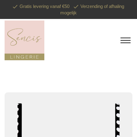
Gratis levering vanaf €50
Verzending of afhaling
mogelijk