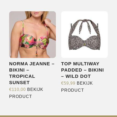
product
product
heeft
heeft
meerdere
meerdere
variaties.
variaties.
Deze
Deze
optie
optie
kan
kan
gekozen
gekozen
worden
worden
NORMA JEANNE –
TOP MULTIWAY
op
op
BIKINI –
PADDED – BIKINI
de
de
TROPICAL
– WILD DOT
productpagina
productpagina
SUNSET
€
59,99
BEKIJK
Dit
€
110,00
BEKIJK
PRODUCT
Dit
product
PRODUCT
product
heeft
heeft
meerdere