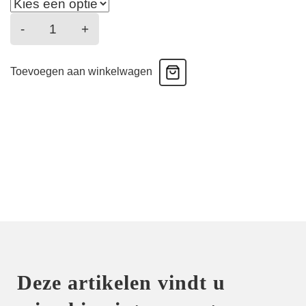
Lita
-
+
-
Balconette
Toevoegen aan winkelwagen
bikini
-
Zwart
aantal
Deze artikelen vindt u