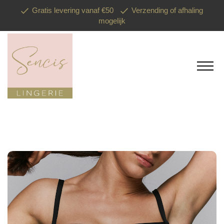
Gratis levering vanaf €50
Verzending of afhaling
mogelijk