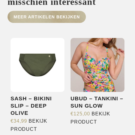
misschien interessant
HOME
MEER ARTIKELEN BEKIJKEN
SHOP
OVER ONS
MERKEN
NIEUWS
CONTACT
SASH – BIKINI
UBUD – TANKINI –
SLIP – DEEP
SUN GLOW
OLIVE
€
125,00
BEKIJK
Dit
€
34,99
BEKIJK
PRODUCT
Dit
product
PRODUCT