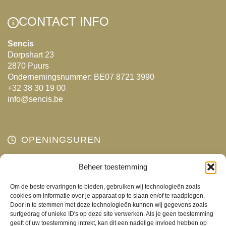
variaties.
Deze
Deze
optie
CONTACT INFO
optie
kan
kan
gekozen
Sencis
Dorpshart 23
gekozen
worden
2870 Puurs
worden
op
Ondernemingsnummer: BE07 8721 3990
op
de
+32 38 30 19 00
de
productpagina
info@sencis.be
productpagina
OPENINGSUREN
Maandag
Beheer toestemming
Gesloten
Dinsdag
10:00 - 18:00
Om de beste ervaringen te bieden, gebruiken wij technologieën zoals
Woensdag
10:00 - 18:00
cookies om informatie over je apparaat op te slaan en/of te raadplegen.
Door in te stemmen met deze technologieën kunnen wij gegevens zoals
Donderdag
10:00 - 18:00
surfgedrag of unieke ID's op deze site verwerken. Als je geen toestemming
Vrijdag
10:00 - 18:00
geeft of uw toestemming intrekt, kan dit een nadelige invloed hebben op