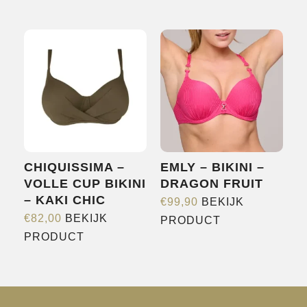
product
heeft
heeft
meerdere
meerdere
variaties.
variaties.
Deze
Deze
optie
optie
kan
kan
gekozen
gekozen
worden
worden
op
CHIQUISSIMA –
EMLY – BIKINI –
op
de
VOLLE CUP BIKINI
DRAGON FRUIT
de
productpagina
– KAKI CHIC
€
99,90
BEKIJK
productpagina
Dit
€
82,00
BEKIJK
PRODUCT
Dit
product
PRODUCT
product
heeft
heeft
meerdere
meerdere
variaties.