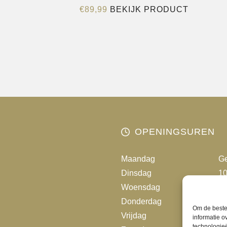
Dit
€
89,99
BEKIJK PRODUCT
product
heeft
meerder
variaties.
Deze
optie
kan
gekozen
worden
OPENINGSUREN
op
de
Maandag
Ge
productp
Dinsdag
10
Woensdag
10
Donderdag
10
Om de beste 
Vrijdag
10
informatie o
technologieë