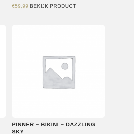
Dit
€
59,99
BEKIJK PRODUCT
product
heeft
re
meerdere
s.
variaties.
Deze
optie
kan
n
gekozen
worden
op
de
pagina
productpagina
PINNER – BIKINI – DAZZLING
SKY