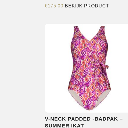
Dit
€
175,00
BEKIJK PRODUCT
product
heeft
meerde
variatie
Deze
optie
kan
gekoze
worden
op
de
product
V-NECK PADDED -BADPAK –
SUMMER IKAT