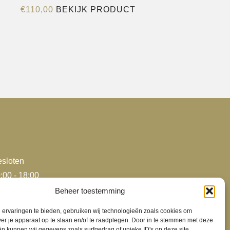
Dit
€
110,00
BEKIJK PRODUCT
product
heeft
e
meerdere
variaties.
Deze
optie
kan
gekozen
worden
op
de
sloten
agina
productpagina
:00 - 18:00
:00 - 18:00
Beheer toestemming
:00 - 18:00
ervaringen te bieden, gebruiken wij technologieën zoals cookies om
:00 - 18:00
ver je apparaat op te slaan en/of te raadplegen. Door in te stemmen met deze
n kunnen wij gegevens zoals surfgedrag of unieke ID's op deze site