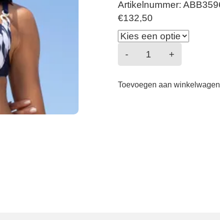
Artikelnummer: ABB359
€
132,50
Danses
-
+
des
vagues
Toevoegen aan winkelwage
-
Bikini
-
Danse
Blue
aantal