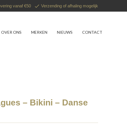
evering vanaf €50
Verzending of afhaling mogelijk
OVER ONS
MERKEN
NIEUWS
CONTACT
gues – Bikini – Danse