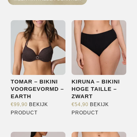
HOME
SHOP
OVER ONS
MERKEN
NIEUWS
CONTACT
TOMAR – BIKINI
KIRUNA – BIKINI
VOORGEVORMD –
HOGE TAILLE –
EARTH
ZWART
€
99,90
BEKIJK
€
54,90
BEKIJK
Dit
Dit
PRODUCT
PRODUCT
product
product
heeft
heeft
meerdere
meerdere