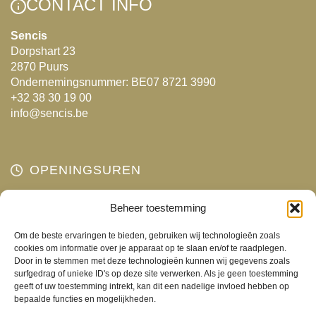
kan
CONTACT INFO
optie
gekozen
kan
Sencis
worden
Dorpshart 23
gekozen
op
2870 Puurs
worden
de
Ondernemingsnummer: BE07 8721 3990
op
productpagina
+32 38 30 19 00
de
info@sencis.be
productpagina
OPENINGSUREN
Maandag
Beheer toestemming
Gesloten
Dinsdag
10:00 - 18:00
Om de beste ervaringen te bieden, gebruiken wij technologieën zoals
Woensdag
10:00 - 18:00
cookies om informatie over je apparaat op te slaan en/of te raadplegen.
Door in te stemmen met deze technologieën kunnen wij gegevens zoals
Donderdag
10:00 - 18:00
surfgedrag of unieke ID's op deze site verwerken. Als je geen toestemming
Vrijdag
10:00 - 18:00
geeft of uw toestemming intrekt, kan dit een nadelige invloed hebben op
bepaalde functies en mogelijkheden.
Zaterdag
10:00 - 17:00