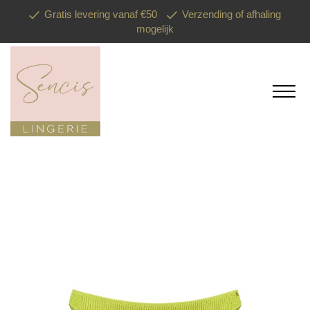
Gratis levering vanaf €50
Verzending of afhaling
mogelijk