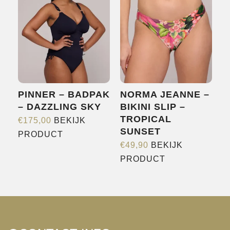
variaties.
variaties.
Deze
Deze
optie
optie
kan
kan
gekozen
gekozen
worden
worden
PINNER – BADPAK
NORMA JEANNE –
op
op
– DAZZLING SKY
BIKINI SLIP –
de
de
TROPICAL
€
175,00
BEKIJK
productpagina
productpagina
SUNSET
Dit
PRODUCT
€
49,90
BEKIJK
product
Dit
PRODUCT
heeft
product
meerdere
heeft
variaties.
meerdere
Deze
variaties.
optie
Deze