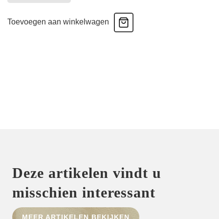
210B
-
Toevoegen aan winkelwagen
Bikinislip
-
Pistache
aantal
Deze artikelen vindt u
misschien interessant
MEER ARTIKELEN BEKIJKEN