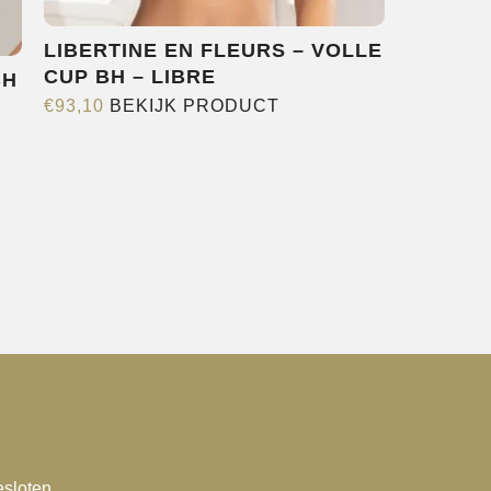
LIBERTINE EN FLEURS – VOLLE
CUP BH – LIBRE
BH
Dit
€
93,10
BEKIJK PRODUCT
product
heeft
meerdere
variaties.
Deze
optie
kan
gekozen
worden
op
de
productpagina
sloten