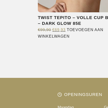
TWIST TEPITO – VOLLE CUP 
– DARK GLOW 85E
OORSPRONKELIJKE
HUIDIGE
€
99,90
€
69,93
TOEVOEGEN AAN
PRIJS
PRIJS
WINKELWAGEN
WAS:
IS:
€99,90.
€69,93.
OPENINGSUREN
Maandag
Ge