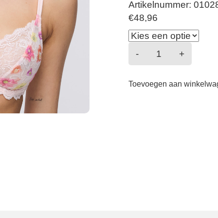
Artikelnummer: 0102
€
48,96
Seleyna
-
+
-
Bh
Toevoegen aan winkelwa
Plunge
-
Gardenia
Rose
aantal