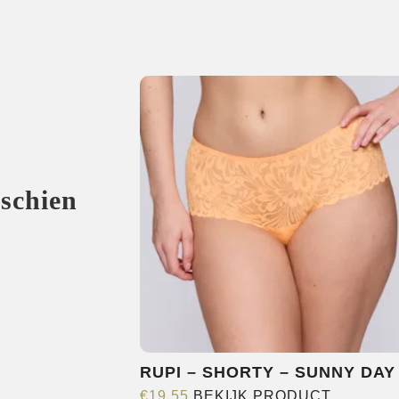
sschien
RUPI – SHORTY – SUNNY DAY
Dit
€
19,55
BEKIJK PRODUCT