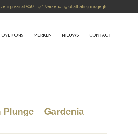
evering vanaf €50
Verzending of afhaling mogelijk
OVER ONS
MERKEN
NIEUWS
CONTACT
 Plunge – Gardenia