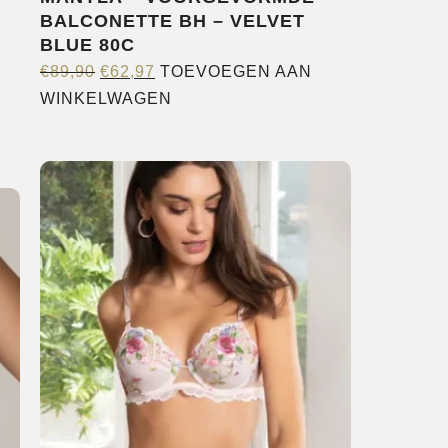
BALCONETTE BH – VELVET
BLUE 80C
OORSPRONKELIJKE
HUIDIGE
€
89,90
€
62,97
TOEVOEGEN AAN
e
PRIJS
PRIJS
WINKELWAGEN
WAS:
IS:
€89,90.
€62,97.
agina