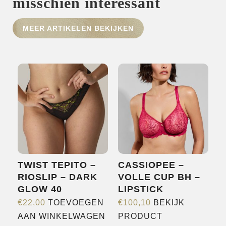
misschien interessant
HOME
SHOP
MEER ARTIKELEN BEKIJKEN
OVER ONS
MERKEN
NIEUWS
CONTACT
TWIST TEPITO –
CASSIOPEE –
RIOSLIP – DARK
VOLLE CUP BH –
GLOW 40
LIPSTICK
€
22,00
TOEVOEGEN
€
100,10
BEKIJK
Dit
AAN WINKELWAGEN
PRODUCT