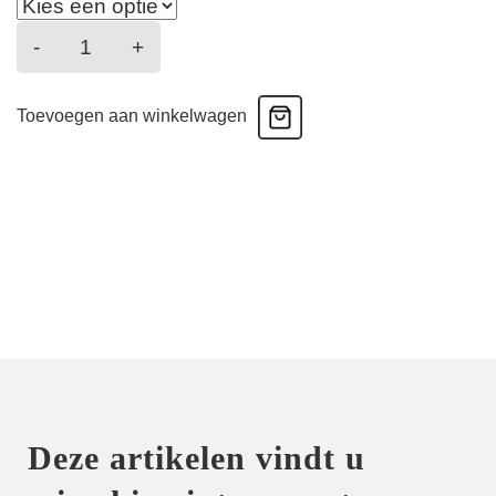
Patio
-
+
fraicheur
-
Toevoegen aan winkelwagen
String
-
Bleu
azul
aantal
Deze artikelen vindt u