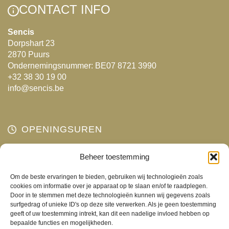
Deze
Deze
CONTACT INFO
optie
optie
kan
kan
Sencis
Dorpshart 23
gekozen
gekozen
2870 Puurs
worden
worden
Ondernemingsnummer: BE07 8721 3990
op
op
+32 38 30 19 00
de
de
info@sencis.be
productpagina
productpagina
OPENINGSUREN
Maandag
Beheer toestemming
Gesloten
Dinsdag
10:00 - 18:00
Om de beste ervaringen te bieden, gebruiken wij technologieën zoals
Woensdag
10:00 - 18:00
cookies om informatie over je apparaat op te slaan en/of te raadplegen.
Door in te stemmen met deze technologieën kunnen wij gegevens zoals
Donderdag
10:00 - 18:00
surfgedrag of unieke ID's op deze site verwerken. Als je geen toestemming
Vrijdag
10:00 - 18:00
geeft of uw toestemming intrekt, kan dit een nadelige invloed hebben op
bepaalde functies en mogelijkheden.
Zaterdag
10:00 - 17:00