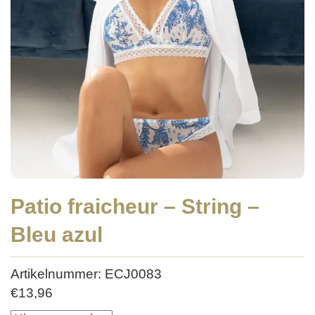
Patio fraicheur – String –
Bleu azul
Artikelnummer: ECJ0083
€
13,96