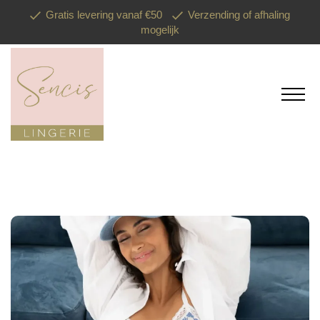
Gratis levering vanaf €50
Verzending of afhaling
mogelijk