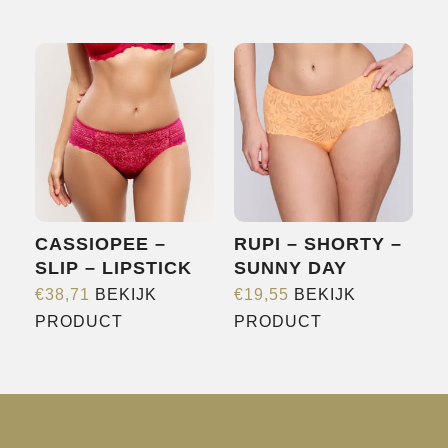
product
heeft
meerdere
variaties.
Deze
optie
kan
gekozen
worden
CASSIOPEE –
RUPI – SHORTY –
op
SLIP – LIPSTICK
SUNNY DAY
de
€
38,71
BEKIJK
€
19,55
BEKIJK
productpagina
Dit
Dit
PRODUCT
PRODUCT
product
product
heeft
heeft
meerdere
meerdere
variaties.
variaties.