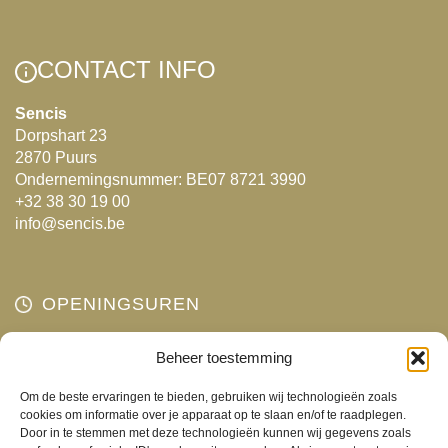
meerdere
variaties.
variaties.
Deze
Deze
optie
CONTACT INFO
optie
kan
kan
gekozen
Sencis
Dorpshart 23
gekozen
worden
2870 Puurs
worden
op
Ondernemingsnummer: BE07 8721 3990
op
de
+32 38 30 19 00
de
productpagina
info@sencis.be
productpagina
OPENINGSUREN
Maandag
Beheer toestemming
Gesloten
Dinsdag
10:00 - 18:00
Om de beste ervaringen te bieden, gebruiken wij technologieën zoals
Woensdag
10:00 - 18:00
cookies om informatie over je apparaat op te slaan en/of te raadplegen.
Door in te stemmen met deze technologieën kunnen wij gegevens zoals
Donderdag
10:00 - 18:00