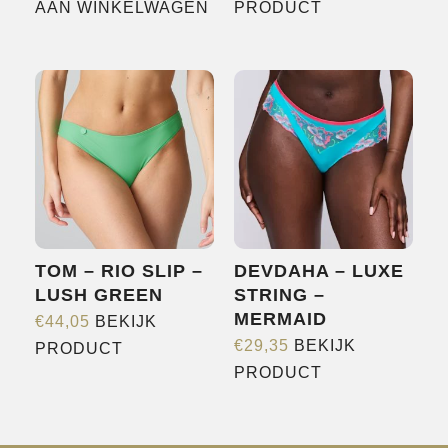
Dit
AAN WINKELWAGEN
PRODUCT
product
heeft
meerdere
variaties.
Deze
optie
kan
gekozen
worden
TOM – RIO SLIP –
DEVDAHA – LUXE
op
LUSH GREEN
STRING –
de
MERMAID
€
44,05
BEKIJK
productpagina
Dit
€
29,35
BEKIJK
PRODUCT
Dit
product
PRODUCT
product
heeft
heeft
meerdere