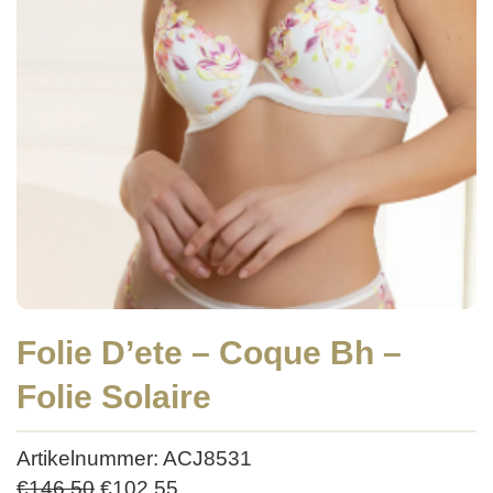
Folie D’ete – Coque Bh –
Folie Solaire
Artikelnummer: ACJ8531
Oorspronkelijke
Huidige
€
146,50
€
102,55