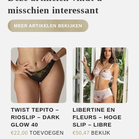
misschien interessant
HOME
SHOP
MEER ARTIKELEN BEKIJKEN
OVER ONS
MERKEN
NIEUWS
CONTACT
TWIST TEPITO –
LIBERTINE EN
RIOSLIP – DARK
FLEURS – HOGE
GLOW 40
SLIP – LIBRE
€
22,00
TOEVOEGEN
€
50,47
BEKIJK