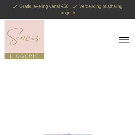
Gratis levering vanaf €50
Verzending of afhaling
mogelijk