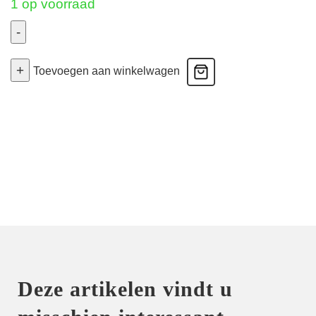
1 op voorraad
-
Deesse
+
Desirs
Toevoegen aan winkelwagen
-
Slip
Haut
-
Mauve
42
aantal
Deze artikelen vindt u