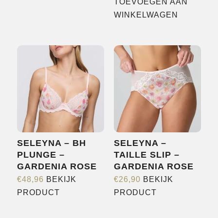
product
TOEVOEGEN AAN
WAS:
IS:
heeft
WINKELWAGEN
€99,90.
€69,93.
meerdere
variaties.
Deze
optie
kan
gekozen
worden
op
de
SELEYNA – BH
SELEYNA –
productpagina
PLUNGE –
TAILLE SLIP –
GARDENIA ROSE
GARDENIA ROSE
€
48,96
BEKIJK
€
26,90
BEKIJK
Dit
Dit
PRODUCT
PRODUCT
product
product
heeft
heeft