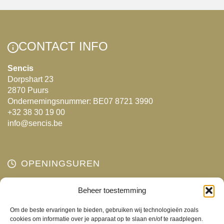
meerdere
meerdere
variaties.
variaties.
Deze
Deze
CONTACT INFO
optie
optie
kan
kan
Sencis
Dorpshart 23
gekozen
gekozen
2870 Puurs
worden
worden
Ondernemingsnummer: BE07 8721 3990
op
op
+32 38 30 19 00
de
de
info@sencis.be
productpagina
productpagina
OPENINGSUREN
Maandag
Beheer toestemming
Gesloten
Dinsdag
10:00 - 18:00
Om de beste ervaringen te bieden, gebruiken wij technologieën zoals
Woensdag
10:00 - 18:00
cookies om informatie over je apparaat op te slaan en/of te raadplegen.