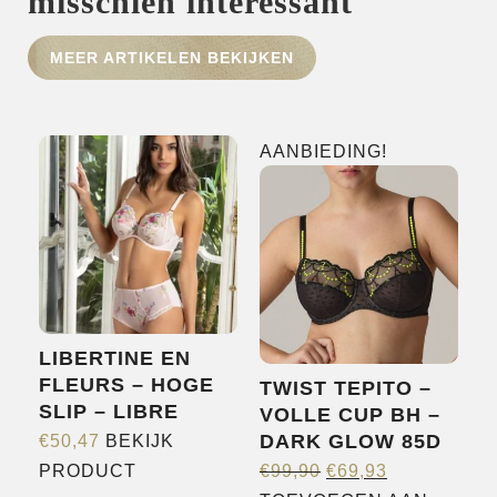
misschien interessant
HOME
MEER ARTIKELEN BEKIJKEN
SHOP
OVER ONS
AANBIEDING!
MERKEN
NIEUWS
CONTACT
LIBERTINE EN
FLEURS – HOGE
TWIST TEPITO –
SLIP – LIBRE
VOLLE CUP BH –
DARK GLOW 85D
€
50,47
BEKIJK
OORSPRONKELIJ
HUIDIGE
Dit
PRODUCT
€
99,90
€
69,93
PRIJS
PRIJS