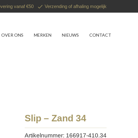
evering vanaf €50
Verzending of afhaling mogelijk
OVER ONS
MERKEN
NIEUWS
CONTACT
Slip – Zand 34
Artikelnummer: 166917-410.34