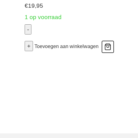
€
19,95
1 op voorraad
-
Slip
+
-
Toevoegen aan winkelwagen
Zand
34
aantal