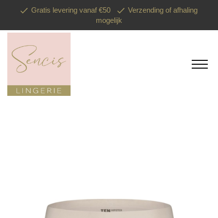
Gratis levering vanaf €50
Verzending of afhaling
mogelijk