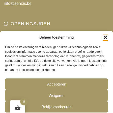
info@sencis.be
OPENINGSUREN
Maandag
Beheer toestemming
Gesloten
Dinsdag
10:00 - 18:00
Om de beste ervaringen te bieden, gebruiken wij technologieën zoals
Woensdag
10:00 - 18:00
cookies om informatie over je apparaat op te slaan en/of te raadplegen.
Door in te stemmen met deze technologieën kunnen wij gegevens zoals
Donderdag
10:00 - 18:00
surfgedrag of unieke ID's op deze site verwerken. Als je geen toestemming
Vrijdag
10:00 - 18:00
geeft of uw toestemming intrekt, kan dit een nadelige invloed hebben op
bepaalde functies en mogelijkheden.
Zaterdag
10:00 - 17:00
Zondag
Gesloten
Accepteren
Weigeren
0
Bekijk voorkeuren
©2026
Sencis
-
Algemene voorwaarden
-
Cookies