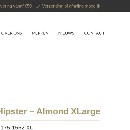
evering vanaf €50
Verzending of afhaling mogelijk
OVER ONS
MERKEN
NIEUWS
CONTACT
Hipster – Almond XLarge
0175-1552.XL