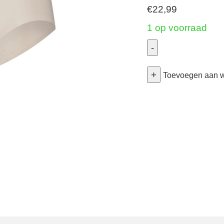
€
22,99
1 op voorraad
-
Secrets
+
-
Toevoegen aan 
Hipster
-
Almond
XLarge
aantal