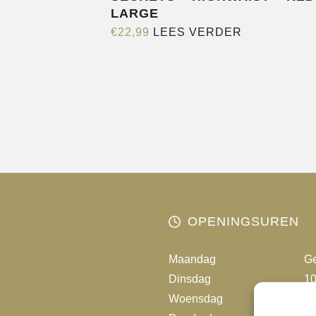
LARGE
€
22,99
LEES VERDER
OPENINGSUREN
Maandag
Ge
Dinsdag
10
Woensdag
10