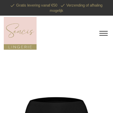
Gratis levering vanaf €50
Verzending of afhaling
mogelijk