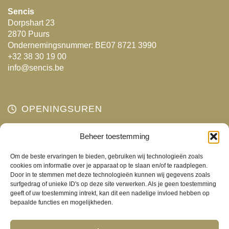
Sencis
Dorpshart 23
2870 Puurs
Ondernemingsnummer: BE07 8721 3990
+32 38 30 19 00
info@sencis.be
OPENINGSUREN
Maandag
Beheer toestemming
Gesloten
Dinsdag
10:00 - 18:00
Om de beste ervaringen te bieden, gebruiken wij technologieën zoals
Woensdag
10:00 - 18:00
cookies om informatie over je apparaat op te slaan en/of te raadplegen.
Door in te stemmen met deze technologieën kunnen wij gegevens zoals
Donderdag
10:00 - 18:00
surfgedrag of unieke ID's op deze site verwerken. Als je geen toestemming
Vrijdag
10:00 - 18:00
geeft of uw toestemming intrekt, kan dit een nadelige invloed hebben op
bepaalde functies en mogelijkheden.
Zaterdag
10:00 - 17:00
Zondag
Gesloten