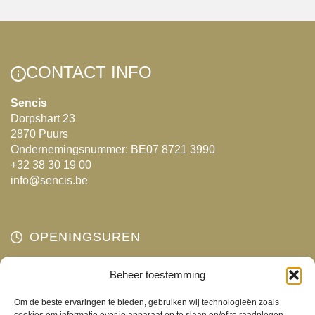
CONTACT INFO
Sencis
Dorpshart 23
2870 Puurs
Ondernemingsnummer: BE07 8721 3990
+32 38 30 19 00
info@sencis.be
OPENINGSUREN
Maandag
Beheer toestemming
Gesloten
Dinsdag
10:00 - 18:00
Om de beste ervaringen te bieden, gebruiken wij technologieën zoals
Woensdag
10:00 - 18:00