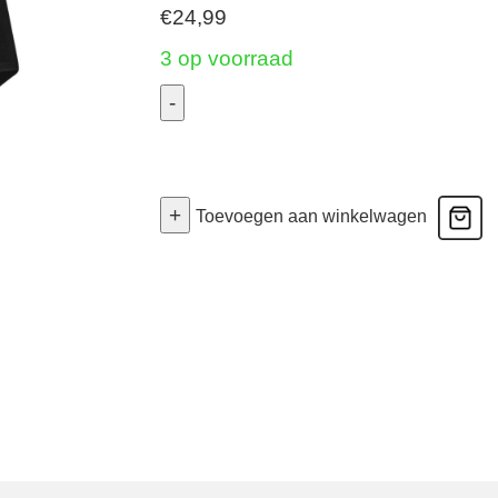
€
24,99
3 op voorraad
-
2
Pack
Basics
+
Toevoegen aan winkelwagen
Organic
Cotton
Stretch
-
Bikini
-
Zwart
Large
aantal