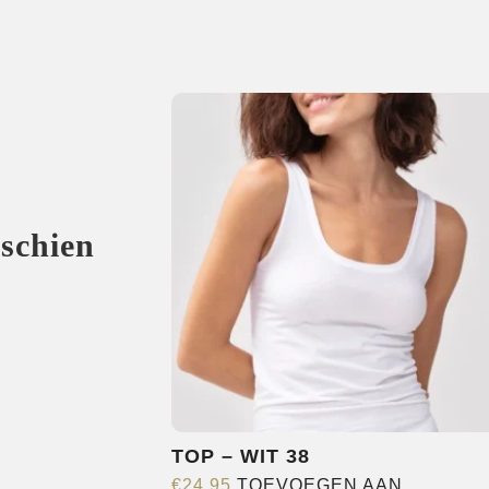
sschien
TOP – WIT 38
€
24,95
TOEVOEGEN AAN