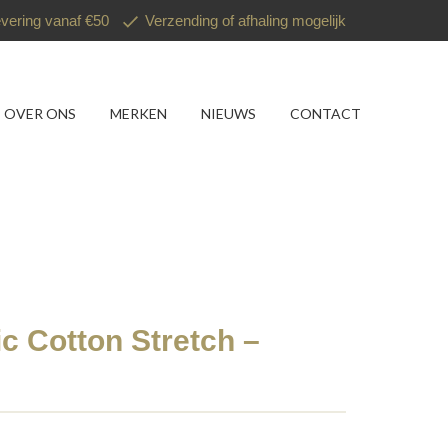
evering vanaf €50
Verzending of afhaling mogelijk
OVER ONS
MERKEN
NIEUWS
CONTACT
c Cotton Stretch –