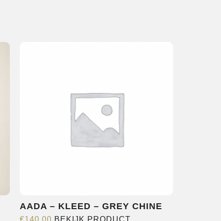
AADA – KLEED – GREY CHINE
Dit
€
140,00
BEKIJK PRODUCT