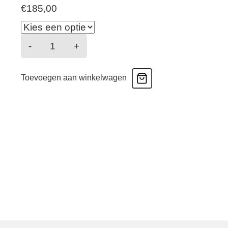
€
185,00
Naemi
-
+
-
Greyish
Toevoegen aan winkelwagen
blue
aantal