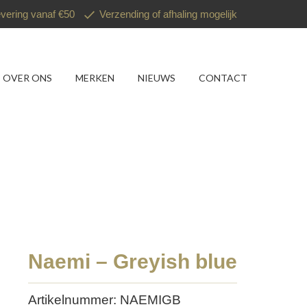
evering vanaf €50
Verzending of afhaling mogelijk
OVER ONS
MERKEN
NIEUWS
CONTACT
Naemi – Greyish blue
Artikelnummer: NAEMIGB