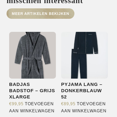
misschien interessant
HOME
MEER ARTIKELEN BEKIJKEN
SHOP
OVER ONS
MERKEN
NIEUWS
CONTACT
BADJAS
PYJAMA LANG –
BADSTOF – GRIJS
DONKERBLAUW
XLARGE
52
€
99,95
TOEVOEGEN
€
89,95
TOEVOEGEN
AAN WINKELWAGEN
AAN WINKELWAGEN