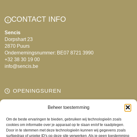
CONTACT INFO
Sencis
Dorpshart 23
2870 Puurs
Ondernemingsnummer: BE07 8721 3990
+32 38 30 19 00
info@sencis.be
OPENINGSUREN
Maandag
Beheer toestemming
Gesloten
Dinsdag
10:00 - 18:00
Om de beste ervaringen te bieden, gebruiken wij technologieën zoals
Woensdag
10:00 - 18:00
cookies om informatie over je apparaat op te slaan en/of te raadplegen.
Door in te stemmen met deze technologieën kunnen wij gegevens zoals
Donderdag
10:00 - 18:00
surfgedrag of unieke ID's op deze site verwerken. Als je geen toestemming