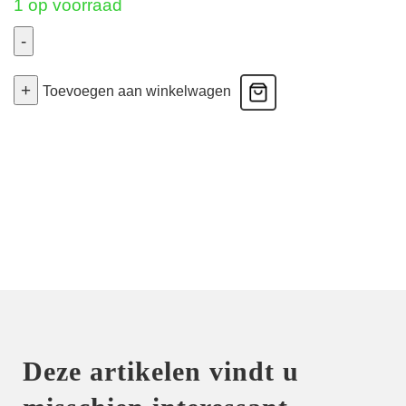
1 op voorraad
-
Men's
+
Boxer
Toevoegen aan winkelwagen
Soft
Stretch
-
Retro
-
Zwart
XLarge
aantal
Deze artikelen vindt u