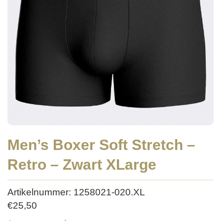
Men’s Boxer Soft Stretch –
Retro – Zwart XLarge
Artikelnummer: 1258021-020.XL
€
25,50