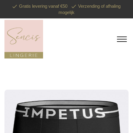
Gratis levering vanaf €50
Verzending of afhaling
mogelijk