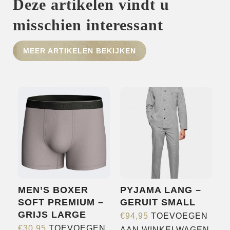
Deze artikelen vindt u
HOME
misschien interessant
SHOP
MEER ARTIKELEN BEKIJKEN
OVER ONS
MERKEN
NIEUWS
CONTACT
MEN’S BOXER
PYJAMA LANG –
SOFT PREMIUM –
GERUIT SMALL
GRIJS LARGE
€
94,95
TOEVOEGEN
€
30,95
TOEVOEGEN
AAN WINKELWAGEN