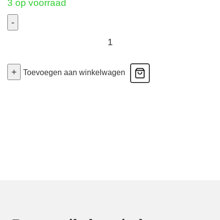
3 op voorraad
-
Men's
Boxer
Soft
+
Toevoegen aan winkelwagen
Stretch
-
Retro
-
Grijs
XXLarge
aantal