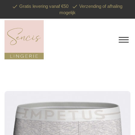
Gratis levering vanaf €50
Verzending of afhaling
mogelijk