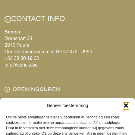
CONTACT INFO
Sencis
Dorpshart 23
2870 Puurs
Ondernemingsnummer: BE07 8721 3990
+32 38 30 19 00
info@sencis.be
OPENINGSUREN
Maandag
Beheer toestemming
Gesloten
Dinsdag
10:00 - 18:00
Om de beste ervaringen te bieden, gebruiken wij technologieën zoals
Woensdag
10:00 - 18:00
cookies om informatie over je apparaat op te slaan en/of te raadplegen.
Door in te stemmen met deze technologieën kunnen wij gegevens zoals
Donderdag
10:00 - 18:00
surfgedrag of unieke ID's op deze site verwerken. Als je geen toestemming