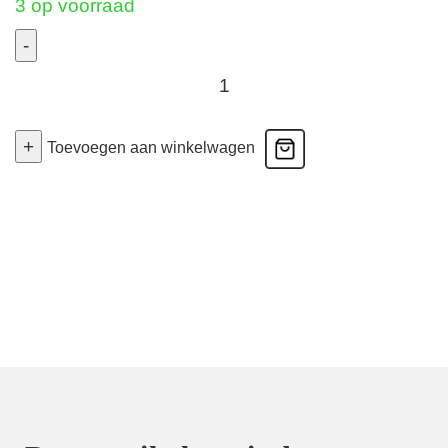
3 op voorraad
-
Men's
Boxer
Soft
+
Toevoegen aan winkelwagen
Stretch
-
Retro
-
Blauw
XL
aantal