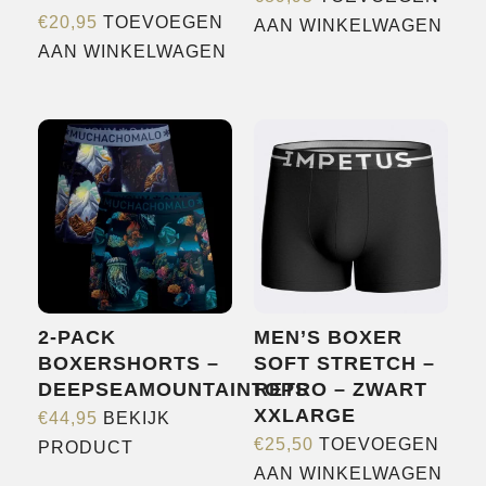
€
20,95
TOEVOEGEN
AAN WINKELWAGEN
AAN WINKELWAGEN
2-PACK
MEN’S BOXER
BOXERSHORTS –
SOFT STRETCH –
DEEPSEAMOUNTAINTOPS
RETRO – ZWART
XXLARGE
€
44,95
BEKIJK
Dit
€
25,50
TOEVOEGEN
PRODUCT
product
AAN WINKELWAGEN