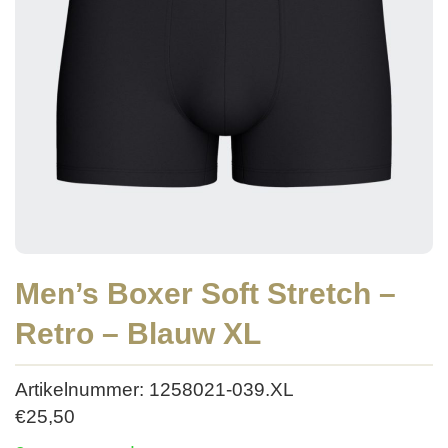
Men’s Boxer Soft Stretch –
Retro – Blauw XL
Artikelnummer: 1258021-039.XL
€
25,50