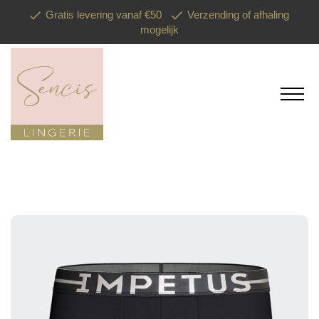
Gratis levering vanaf €50
Verzending of afhaling
mogelijk