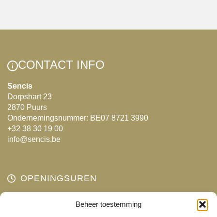
heeft
meerdere
variaties.
Deze
optie
CONTACT INFO
kan
gekozen
Sencis
Dorpshart 23
worden
2870 Puurs
op
Ondernemingsnummer: BE07 8721 3990
de
+32 38 30 19 00
productpagina
info@sencis.be
OPENINGSUREN
Maandag
Beheer toestemming
Gesloten