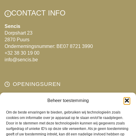
Deze
optie
CONTACT INFO
kan
gekozen
Sencis
Dorpshart 23
worden
2870 Puurs
op
Ondernemingsnummer: BE07 8721 3990
de
+32 38 30 19 00
productpagina
info@sencis.be
OPENINGSUREN
Maandag
Beheer toestemming
Gesloten
Dinsdag
10:00 - 18:00
Om de beste ervaringen te bieden, gebruiken wij technologieën zoals
Woensdag
10:00 - 18:00
cookies om informatie over je apparaat op te slaan en/of te raadplegen.
Door in te stemmen met deze technologieën kunnen wij gegevens zoals
Donderdag
10:00 - 18:00
surfgedrag of unieke ID's op deze site verwerken. Als je geen toestemming
Vrijdag
10:00 - 18:00
geeft of uw toestemming intrekt, kan dit een nadelige invloed hebben op