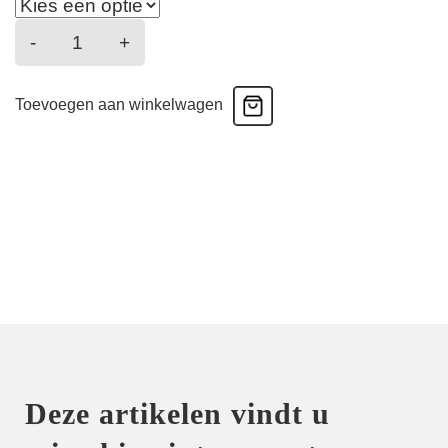
Men's
-
+
Boxer
Soft
Toevoegen aan winkelwagen
Premium
-
Licht
blauw
aantal
Deze artikelen vindt u