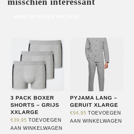
misschien interessant
HOME
MEER ARTIKELEN BEKIJKEN
SHOP
OVER ONS
MERKEN
NIEUWS
CONTACT
3 PACK BOXER
PYJAMA LANG –
SHORTS – GRIJS
GERUIT XLARGE
XXLARGE
€
94,95
TOEVOEGEN
€
39,95
TOEVOEGEN
AAN WINKELWAGEN
AAN WINKELWAGEN