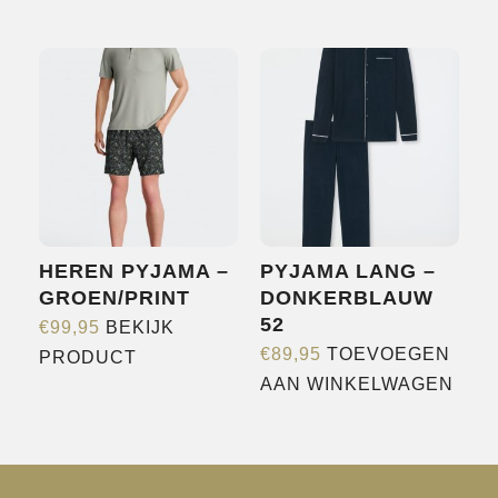
HEREN PYJAMA –
PYJAMA LANG –
GROEN/PRINT
DONKERBLAUW
52
€
99,95
BEKIJK
Dit
€
89,95
TOEVOEGEN
PRODUCT
product
AAN WINKELWAGEN
heeft
meerdere
variaties.