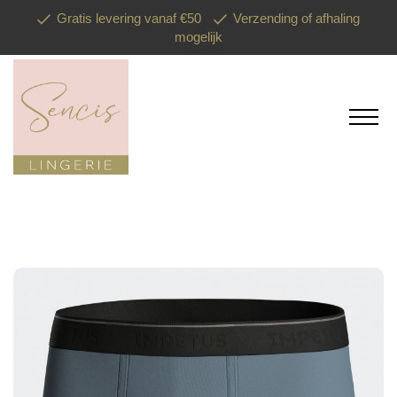
Gratis levering vanaf €50
Verzending of afhaling
mogelijk