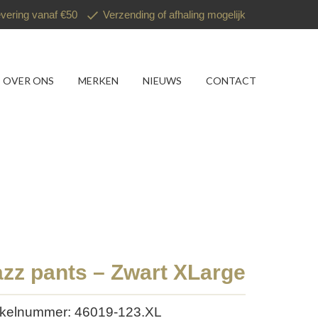
evering vanaf €50
Verzending of afhaling mogelijk
OVER ONS
MERKEN
NIEUWS
CONTACT
azz pants – Zwart XLarge
ikelnummer: 46019-123.XL