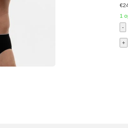
€
2
1 o
-
Ja
+
pa
-
Zw
XL
aan