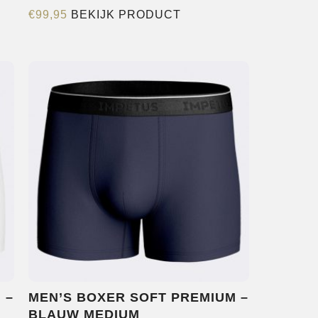
Dit
€
99,95
BEKIJK PRODUCT
product
heeft
meerdere
variaties.
Deze
optie
kan
gekozen
worden
op
de
productpagina
 –
MEN’S BOXER SOFT PREMIUM –
BLAUW MEDIUM