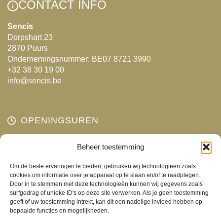
CONTACT INFO
Sencis
Dorpshart 23
2870 Puurs
Ondernemingsnummer: BE07 8721 3990
+32 38 30 19 00
info@sencis.be
OPENINGSUREN
Maandag
Beheer toestemming
Gesloten
Dinsdag
10:00 - 18:00
Om de beste ervaringen te bieden, gebruiken wij technologieën zoals
Woensdag
10:00 - 18:00
cookies om informatie over je apparaat op te slaan en/of te raadplegen.
Door in te stemmen met deze technologieën kunnen wij gegevens zoals
Donderdag
10:00 - 18:00
surfgedrag of unieke ID's op deze site verwerken. Als je geen toestemming
Vrijdag
10:00 - 18:00
geeft of uw toestemming intrekt, kan dit een nadelige invloed hebben op
bepaalde functies en mogelijkheden.
Zaterdag
10:00 - 17:00