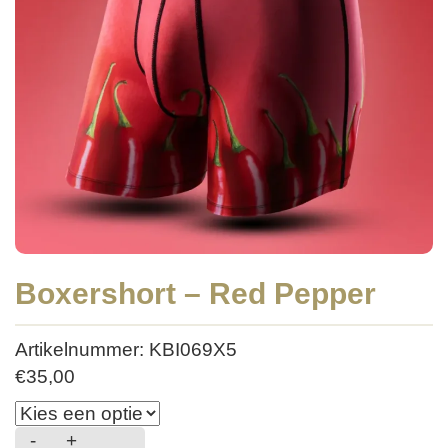
Boxershort – Red Pepper
Artikelnummer: KBI069X5
€
35,00
-
+