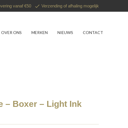
evering vanaf €50
Verzending of afhaling mogelijk
OVER ONS
MERKEN
NIEUWS
CONTACT
– Boxer – Light Ink