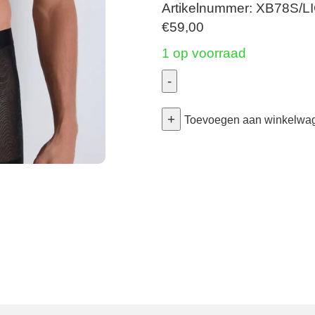
Artikelnummer: XB78S/LI
€
59,00
1 op voorraad
-
Aubade
+
Homme
Toevoegen aan winkelwa
-
Boxer
-
Light
Ink
XLarge
aantal