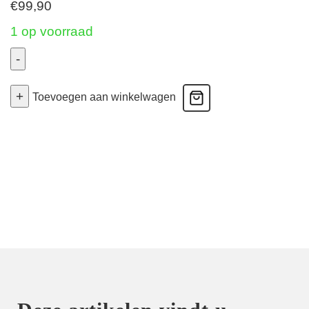
€
99,90
1 op voorraad
-
Twist
+
Zipolite
Toevoegen aan winkelwagen
-
Plunge
Bh
Halve
Mousse
Cups
-
Zwart
80F
aantal