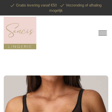
Gratis levering vanaf €50
Verzending of afhaling
mogelijk