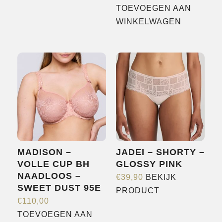
product
TOEVOEGEN AAN
heeft
WINKELWAGEN
meerdere
variaties.
Deze
optie
kan
gekozen
worden
op
de
MADISON –
JADEI – SHORTY –
productpagina
VOLLE CUP BH
GLOSSY PINK
NAADLOOS –
€
39,90
BEKIJK
SWEET DUST 95E
Dit
PRODUCT
€
110,00
product
TOEVOEGEN AAN
heeft