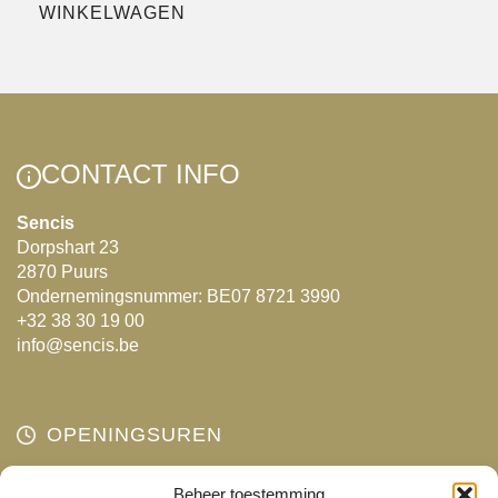
WINKELWAGEN
meerdere
variaties.
Deze
optie
kan
gekozen
CONTACT INFO
worden
Sencis
op
Dorpshart 23
de
2870 Puurs
productpagina
Ondernemingsnummer: BE07 8721 3990
+32 38 30 19 00
info@sencis.be
OPENINGSUREN
Maandag
Beheer toestemming
Gesloten