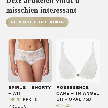
Deze artikelen vindt u
misschien interessant
HOME
MEER ARTIKELEN BEKIJKEN
SHOP
OVER ONS
MERKEN
NIEUWS
CONTACT
EPIRUS – SHORTY
ROSESSENCE
– WIT
CARE – TRIANGEL
BH – OPAL 75D
€
49,90
BEKIJK
Dit
€
110,00
PRODUCT