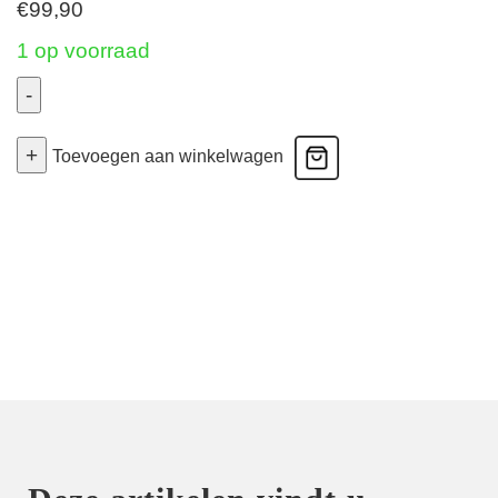
€
99,90
1 op voorraad
-
Twist
+
Zipolite
Toevoegen aan winkelwagen
-
Plunge
Bh
Halve
Mousse
Cups
-
Zwart
70E
aantal