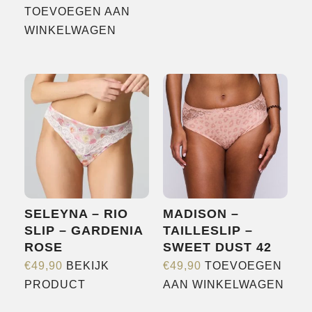
product
TOEVOEGEN AAN
heeft
WINKELWAGEN
meerdere
variaties.
Deze
optie
kan
gekozen
worden
op
de
SELEYNA – RIO
MADISON –
productpagina
SLIP – GARDENIA
TAILLESLIP –
ROSE
SWEET DUST 42
€
49,90
BEKIJK
€
49,90
TOEVOEGEN
Dit
PRODUCT
AAN WINKELWAGEN
product