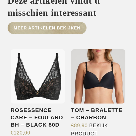
Deze artikelen vindt u
misschien interessant
HOME
MEER ARTIKELEN BEKIJKEN
SHOP
OVER ONS
MERKEN
NIEUWS
CONTACT
ROSESSENCE
TOM – BRALETTE
CARE – FOULARD
– CHARBON
BH – BLACK 80D
€
89,90
BEKIJK
Dit
€
120,00
PRODUCT