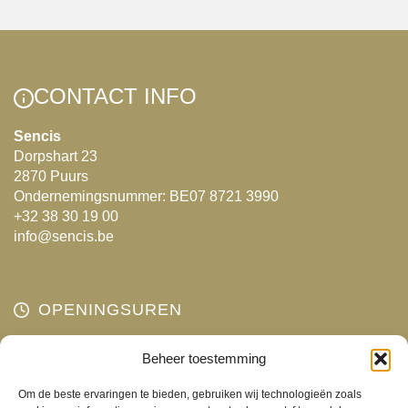
heeft
meerdere
variaties.
Deze
CONTACT INFO
optie
kan
Sencis
Dorpshart 23
gekozen
2870 Puurs
worden
Ondernemingsnummer: BE07 8721 3990
op
+32 38 30 19 00
de
info@sencis.be
productpagina
OPENINGSUREN
Maandag
Beheer toestemming
Gesloten
Dinsdag
10:00 - 18:00
Om de beste ervaringen te bieden, gebruiken wij technologieën zoals