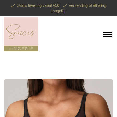
Gratis levering vanaf €50
Verzending of afhaling
mogelijk