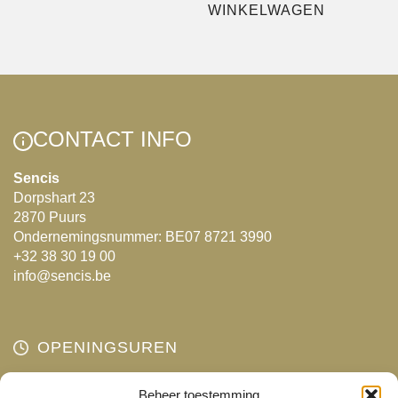
product
WINKELWAGEN
heeft
meerdere
variaties.
Deze
optie
CONTACT INFO
kan
gekozen
Sencis
Dorpshart 23
worden
2870 Puurs
op
Ondernemingsnummer: BE07 8721 3990
de
+32 38 30 19 00
productpagina
info@sencis.be
OPENINGSUREN
Maandag
Beheer toestemming
Gesloten