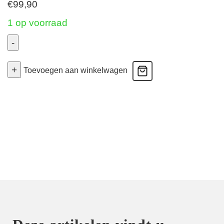
€
99,90
1 op voorraad
-
Twist
+
Ajusco
Toevoegen aan winkelwagen
-
Voorgevormde
Bh
Hartvorm
-
Caribe
Taupe
80D
aantal