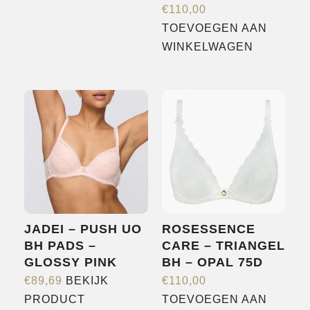
€
110,00
heeft
TOEVOEGEN AAN
meerdere
WINKELWAGEN
variaties.
Deze
optie
kan
gekozen
worden
op
de
productpagina
JADEI – PUSH UO
ROSESSENCE
BH PADS –
CARE – TRIANGEL
GLOSSY PINK
BH – OPAL 75D
€
89,69
BEKIJK
€
110,00
Dit
PRODUCT
TOEVOEGEN AAN