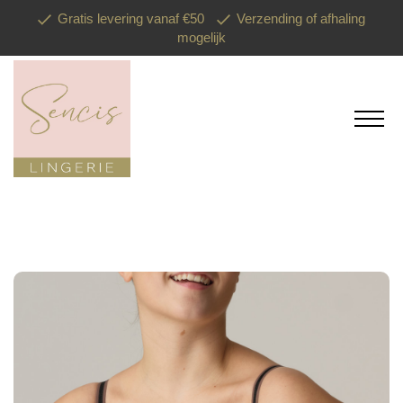
Gratis levering vanaf €50
Verzending of afhaling
mogelijk