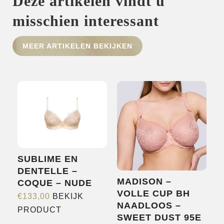
Deze artikelen vindt u
misschien interessant
HOME
MEER ARTIKELEN BEKIJKEN
SHOP
OVER ONS
MERKEN
NIEUWS
CONTACT
SUBLIME EN
DENTELLE –
MADISON –
COQUE – NUDE
VOLLE CUP BH
€
133,00
BEKIJK
NAADLOOS –
Dit
PRODUCT
SWEET DUST 95E
product