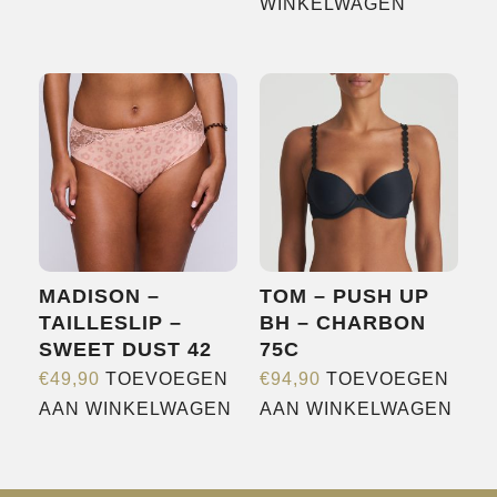
heeft
WINKELWAGEN
meerdere
variaties.
Deze
optie
kan
gekozen
worden
op
de
MADISON –
TOM – PUSH UP
productpagina
TAILLESLIP –
BH – CHARBON
SWEET DUST 42
75C
€
49,90
TOEVOEGEN
€
94,90
TOEVOEGEN
AAN WINKELWAGEN
AAN WINKELWAGEN