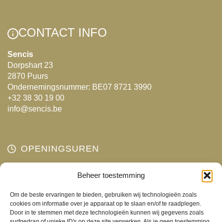
CONTACT INFO
Sencis
Dorpshart 23
2870 Puurs
Ondernemingsnummer: BE07 8721 3990
+32 38 30 19 00
info@sencis.be
OPENINGSUREN
Maandag
Beheer toestemming
Gesloten
Dinsdag
10:00 - 18:00
Om de beste ervaringen te bieden, gebruiken wij technologieën zoals
Woensdag
10:00 - 18:00
cookies om informatie over je apparaat op te slaan en/of te raadplegen.
Door in te stemmen met deze technologieën kunnen wij gegevens zoals
Donderdag
10:00 - 18:00
surfgedrag of unieke ID's op deze site verwerken. Als je geen toestemming