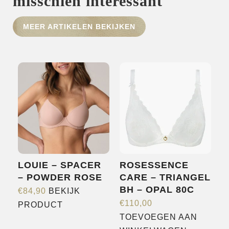
misschien interessant
HOME
MEER ARTIKELEN BEKIJKEN
SHOP
OVER ONS
MERKEN
NIEUWS
CONTACT
LOUIE – SPACER
ROSESSENCE
– POWDER ROSE
CARE – TRIANGEL
BH – OPAL 80C
€
84,90
BEKIJK
Dit
€
110,00
PRODUCT
product
TOEVOEGEN AAN