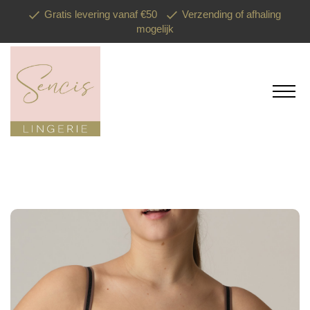
Gratis levering vanaf €50
Verzending of afhaling
mogelijk