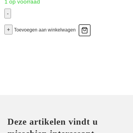
1 op voorraad
-
Twist
+
Ajusco
Toevoegen aan winkelwagen
-
Volle
Cup
Bh
-
Caribe
Taupe
90E
aantal
Deze artikelen vindt u