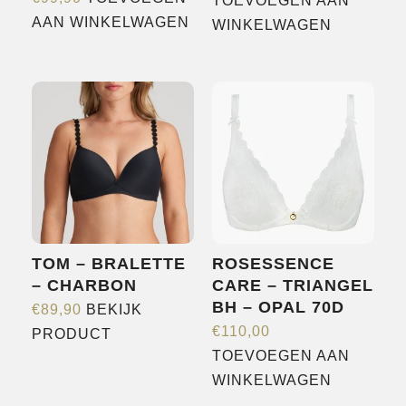
TOEVOEGEN AAN
AAN WINKELWAGEN
WINKELWAGEN
TOM – BRALETTE
ROSESSENCE
– CHARBON
CARE – TRIANGEL
BH – OPAL 70D
€
89,90
BEKIJK
Dit
€
110,00
PRODUCT
product
TOEVOEGEN AAN
heeft
WINKELWAGEN
meerdere