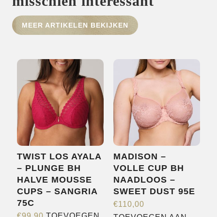
misschien interessant
MEER ARTIKELEN BEKIJKEN
HOME
SHOP
OVER ONS
MERKEN
NIEUWS
CONTACT
TWIST LOS AYALA
MADISON –
– PLUNGE BH
VOLLE CUP BH
HALVE MOUSSE
NAADLOOS –
CUPS – SANGRIA
SWEET DUST 95E
75C
€
110,00
€
99,90
TOEVOEGEN