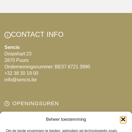
variaties.
Deze
optie
kan
CONTACT INFO
gekozen
worden
Sencis
Dorpshart 23
op
2870 Puurs
de
Ondernemingsnummer: BE07 8721 3990
productpagina
+32 38 30 19 00
info@sencis.be
OPENINGSUREN
Maandag
Beheer toestemming
Gesloten
Dinsdag
10:00 - 18:00
Om de beste ervaringen te bieden, gebruiken wij technologieën zoals