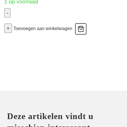
1 op voorraad
-
Tom
+
-
Toevoegen aan winkelwagen
Voorgevormde
Bh
Hartvorm
-
Peony
Pink
85C
aantal
Deze artikelen vindt u