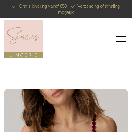
Gratis levering vanaf €50
Verzending of afhaling
mogelijk