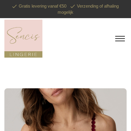
Gratis levering vanaf €50
Verzending of afhaling
mogelijk