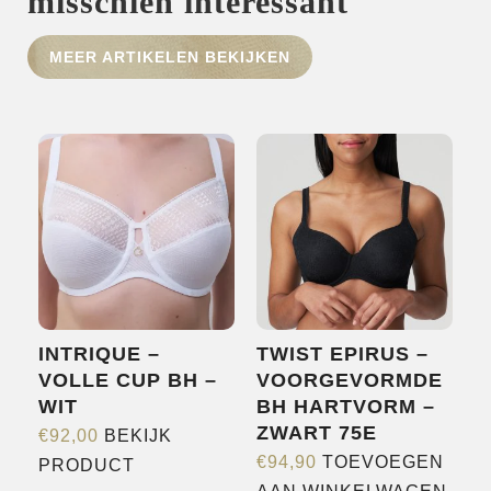
misschien interessant
HOME
MEER ARTIKELEN BEKIJKEN
SHOP
OVER ONS
MERKEN
NIEUWS
CONTACT
INTRIQUE –
TWIST EPIRUS –
VOLLE CUP BH –
VOORGEVORMDE
WIT
BH HARTVORM –
ZWART 75E
€
92,00
BEKIJK
Dit
€
94,90
TOEVOEGEN
PRODUCT