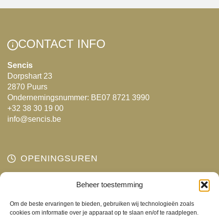
variaties.
Deze
optie
CONTACT INFO
kan
gekozen
Sencis
Dorpshart 23
worden
2870 Puurs
op
Ondernemingsnummer: BE07 8721 3990
de
+32 38 30 19 00
productpagina
info@sencis.be
OPENINGSUREN
Maandag
Beheer toestemming
Gesloten
Dinsdag
10:00 - 18:00
Om de beste ervaringen te bieden, gebruiken wij technologieën zoals
Woensdag
10:00 - 18:00
cookies om informatie over je apparaat op te slaan en/of te raadplegen.