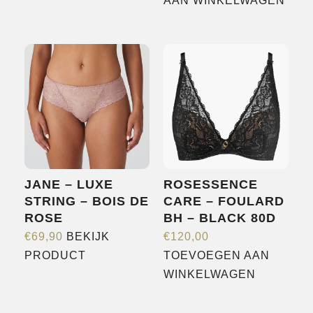
product
AAN WINKELWAGEN
heeft
meerdere
variaties.
Deze
optie
kan
gekozen
worden
op
JANE – LUXE
ROSESSENCE
de
STRING – BOIS DE
CARE – FOULARD
productpagina
ROSE
BH – BLACK 80D
€
69,90
BEKIJK
€
120,00
Dit
PRODUCT
TOEVOEGEN AAN
product
WINKELWAGEN
heeft
meerdere