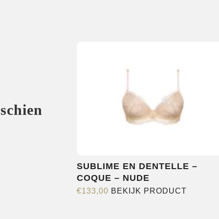
sschien
SUBLIME EN DENTELLE –
COQUE – NUDE
Dit
€
133,00
BEKIJK PRODUCT
product
heeft