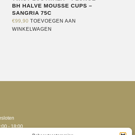
BH HALVE MOUSSE CUPS –
SANGRIA 75C
€
99,90
TOEVOEGEN AAN
WINKELWAGEN
e
agina
sloten
:00 - 18:00
:00 - 18:00