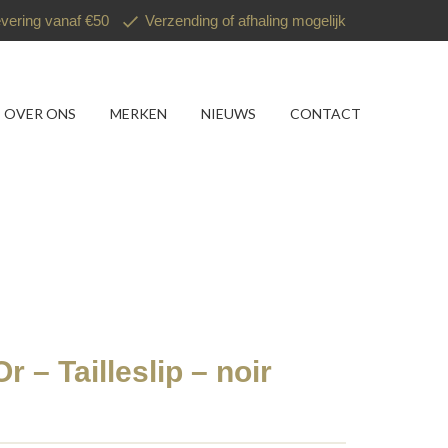
evering vanaf €50
Verzending of afhaling mogelijk
OVER ONS
MERKEN
NIEUWS
CONTACT
 – Tailleslip – noir