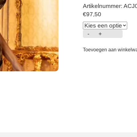
Artikelnummer: ACJ
€
97,50
-
+
Sublime
en
Toevoegen aan winkelw
Or
-
Tailleslip
-
noir
eclat
aantal