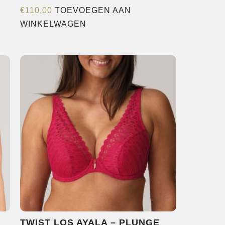
re
€
110,00
TOEVOEGEN AAN
s.
WINKELWAGEN
n
pagina
N
TWIST LOS AYALA – PLUNGE