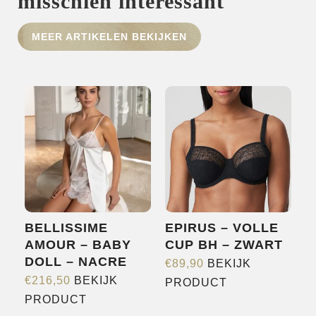
misschien interessant
HOME
MEER ARTIKELEN BEKIJKEN
SHOP
OVER ONS
MERKEN
NIEUWS
CONTACT
BELLISSIME
EPIRUS – VOLLE
AMOUR – BABY
CUP BH – ZWART
DOLL – NACRE
€
89,90
BEKIJK
Dit
€
216,50
BEKIJK
PRODUCT
Dit
product
PRODUCT