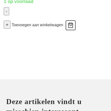
1 op voorraad
-
Sublime
+
en
Toevoegen aan winkelwagen
Dentelle
-
Slip
Haut
-
Vert
44
aantal
Deze artikelen vindt u