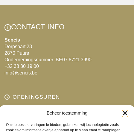
Deze
optie
kan
gekozen
CONTACT INFO
worden
Sencis
op
Dorpshart 23
de
2870 Puurs
productpagina
Ondernemingsnummer: BE07 8721 3990
+32 38 30 19 00
info@sencis.be
OPENINGSUREN
Maandag
Beheer toestemming
Gesloten
Dinsdag
10:00 - 18:00
Om de beste ervaringen te bieden, gebruiken wij technologieën zoals
Woensdag
10:00 - 18:00
cookies om informatie over je apparaat op te slaan en/of te raadplegen.