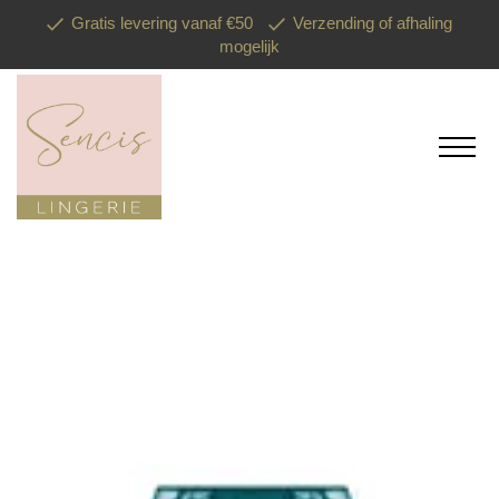
Gratis levering vanaf €50
Verzending of afhaling
mogelijk