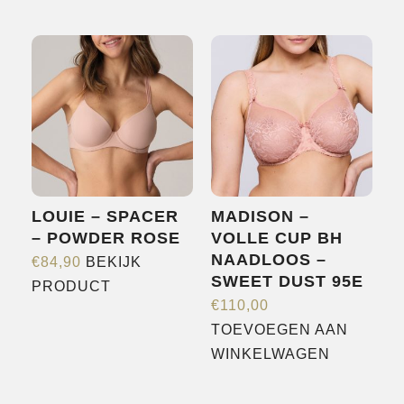
product
heeft
heeft
meerdere
meerdere
variaties.
variaties.
Deze
Deze
optie
optie
kan
kan
gekozen
gekozen
worden
worden
op
LOUIE – SPACER
MADISON –
op
de
– POWDER ROSE
VOLLE CUP BH
de
productpagina
NAADLOOS –
€
84,90
BEKIJK
productpagina
SWEET DUST 95E
Dit
PRODUCT
€
110,00
product
TOEVOEGEN AAN
heeft
WINKELWAGEN
meerdere
variaties.